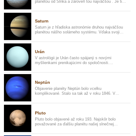
planétou od Slnka a zároveň tou najväčšou . Je tiež
prvou planétou, ktorá...
Saturn
Saturn je z hľadiska astronómie druhou najväčšou
planétou nášho solárneho systému. Vďaka svojim
prstencom je považova...
Urán
V astrológii je Urán často spájaný s novými
myšlienkami prenikajúcimi do spoločnosti.
Symbolizuje objavy, vynálezy a ...
Neptún
Objavenie planéty Neptún bolo vcelku
komplikované. Stalo sa tak až v roku 1846. V
astrológii sa Neptún považuje za ne...
Pluto
Pluto bolo objavené až roku 193. Najskôr bolo
považované za ďalšiu planétu našej slnečnej
sústavy, ale nakoniec ju ve...