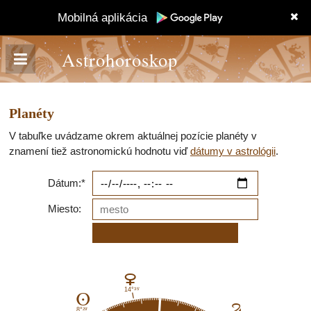
Mobilná aplikácia
Astrohoroskop
Planéty
V tabuľke uvádzame okrem aktuálnej pozície planéty v
znamení tiež astronomickú hodnotu viď
dátumy v astrológii
.
Dátum:*
Miesto:
D
35'
14°
A
F
29'
8°