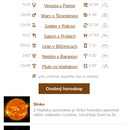
7n15'
D
f
14°35'
e
Venuša v Panne
(
)
13s39'
E
h
6°09'
f
Mars v Škorpiónovi
(
)
21n34'
F
d
22°30'
c
Jupiter v Rakovi
(
)
3s12'
G
l
27°43'
l
Saturn v Rybách
(
)
20n11'
H
c
1°11'
b
Urán v Blížencoch
(
)
1s02'
I
a
0°32'
l
Neptún v Baranovi
(
)
23s36'
J
k
1°02'
j
Pluto vo Vodnárovi
(
)
K
pre určenie doplňte čas a miesto
Osobný horoskop
Slnko
Z hľadiska astronómie je Slnko hviezdou uprostred
nášho solárneho systému. Umožňuje život na Zemi,
pretože nám poskyt...