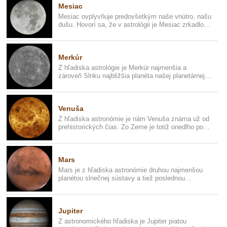
Mesiac
Mesiac ovplyvňuje predovšetkým naše vnútro, našu
dušu. Hovorí sa, že v astrológii je Mesiac zrkadlom,
či opakom Slnka...
Merkúr
Z hľadiska astrológie je Merkúr najmenšia a
zároveň Slnku najbližšia planéta našej planetárnej
sústavy. Pohybuje sa o...
Venuša
Z hľadiska astronómie je nám Venuša známa už od
prehistorických čias. Zo Zeme je totiž onedlho po
západe Slnka vidite...
Mars
Mars je z hľadiska astronómie druhou najmenšou
planétou slnečnej sústavy a tiež poslednou
takzvanou vnútornou planéto...
Jupiter
Z astronomického hľadiska je Jupiter piatou