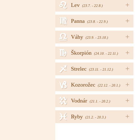
e
+
Lev
(23.7. - 22.8.)
f
+
Panna
(23.8. - 22.9.)
g
+
Váhy
(23.9. - 23.10.)
h
+
Škorpión
(24.10. - 22.11.)
i
+
Strelec
(23.11. - 21.12.)
j
+
Kozorožec
(22.12. - 20.1.)
k
+
Vodnár
(21.1. - 20.2.)
l
+
Ryby
(21.2. - 20.3.)