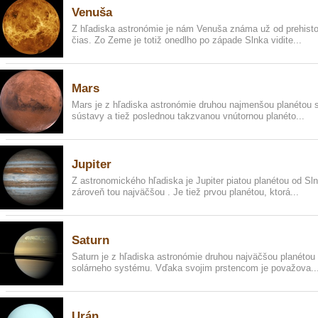
Venuša
Z hľadiska astronómie je nám Venuša známa už od prehisto
čias. Zo Zeme je totiž onedlho po západe Slnka vidite...
Mars
Mars je z hľadiska astronómie druhou najmenšou planétou 
sústavy a tiež poslednou takzvanou vnútornou planéto...
Jupiter
Z astronomického hľadiska je Jupiter piatou planétou od Sl
zároveň tou najväčšou . Je tiež prvou planétou, ktorá...
Saturn
Saturn je z hľadiska astronómie druhou najväčšou planétou
solárneho systému. Vďaka svojim prstencom je považova..
Urán