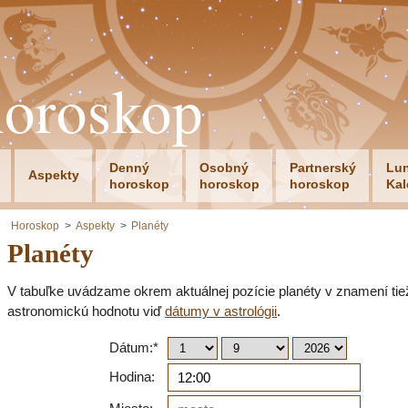
horoskop
Denný
Osobný
Partnerský
Lu
Aspekty
horoskop
horoskop
horoskop
Kal
Horoskop
Aspekty
Planéty
Planéty
V tabuľke uvádzame okrem aktuálnej pozície planéty v znamení tie
astronomickú hodnotu viď
dátumy v astrológii
.
Dátum:*
Hodina: