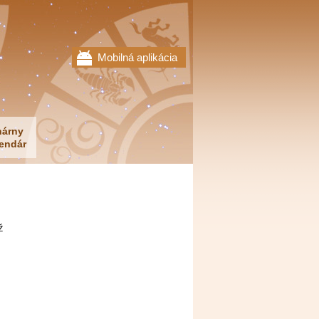
Mobilná aplikácia
nárny
endár
ž