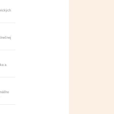
rických
slnečnej
nka a
 nášho
.