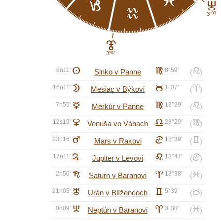
l
j
I
k
3°
38'
J
3°
07'
8n11'
A
f
8°59'
e
Slnko v Panne
(
)
16n11'
B
b
1°07'
a
Mesiac v Býkovi
(
)
7n55'
C
f
13°29'
e
Merkúr v Panne
(
)
12s19'
D
g
23°29'
f
Venuša vo Váhach
(
)
23n16'
E
d
13°39'
c
Mars v Rakovi
(
)
17n11'
F
e
13°47'
d
Jupiter v Levovi
(
)
2n56'
G
a
13°38'
l
Saturn v Baranovi
(
)
21n05'
H
c
5°39'
b
Urán v Blížencoch
(
)
0n09'
I
a
3°38'
l
Neptún v Baranovi
(
)