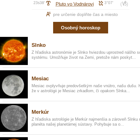
23s38'
J
k
3°07'
j
Pluto vo Vodnárovi
(
)
K
pre určenie doplňte čas a miesto
Osobný horoskop
Slnko
Z hľadiska astronómie je Slnko hviezdou uprostred nášho s
systému. Umožňuje život na Zemi, pretože nám poskyt...
Mesiac
Mesiac ovplyvňuje predovšetkým naše vnútro, našu dušu. H
že v astrológii je Mesiac zrkadlom, či opakom Slnka...
Merkúr
Z hľadiska astrológie je Merkúr najmenšia a zároveň Slnku n
planéta našej planetárnej sústavy. Pohybuje sa o...