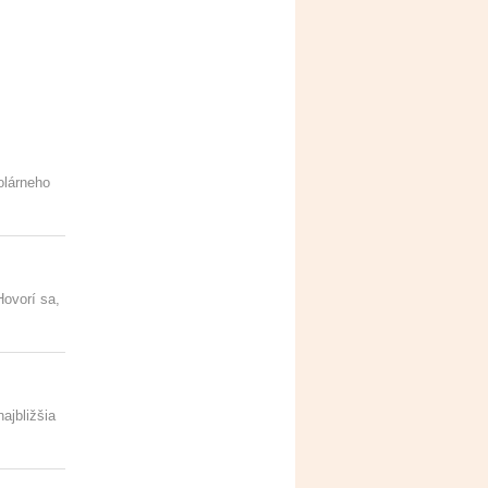
olárneho
ovorí sa,
ajbližšia