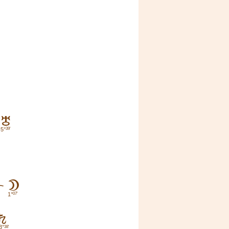
H
5°
39'
B
1°
07'
G
3°
38'