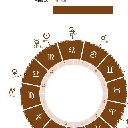
Miesto:
F
A
13°
47'
E
C
8°
59'
13°
39'
13°
29'
e
d
f
9
10
c
D
8
11
g
23°
29'
7
12
b
K
h
11°
37'
6
1
a
i
5
2
4
3
1