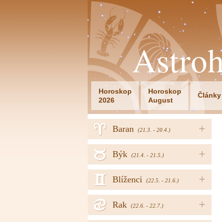
Astro
Horoskop
Horoskop
Články
2026
August
a
+
Baran
(21.3. - 20.4.)
b
+
Býk
(21.4. - 21.5.)
c
+
Blíženci
(22.5. - 21.6.)
d
+
Rak
(22.6. - 22.7.)