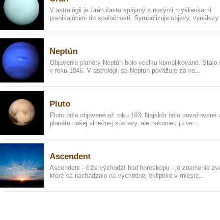
V astrológii je Urán často spájaný s novými myšlienkami
prenikajúcimi do spoločnosti. Symbolizuje objavy, vynálezy 
Neptún
Objavenie planéty Neptún bolo vcelku komplikované. Stalo 
v roku 1846. V astrológii sa Neptún považuje za ne...
Pluto
Pluto bolo objavené až roku 193. Najskôr bolo považované 
planétu našej slnečnej sústavy, ale nakoniec ju ve...
Ascendent
Ascendent - čiže východzí bod horoskopu - je znamenie zv
ktoré sa nachádzalo na východnej ekliptike v mieste...