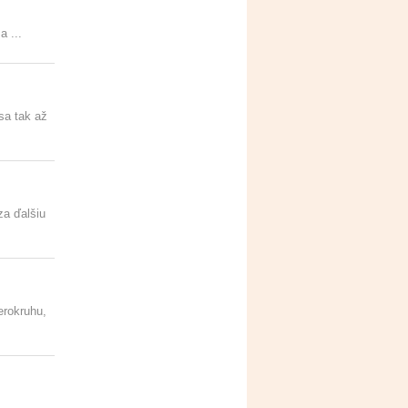
a ...
sa tak až
za ďalšiu
erokruhu,