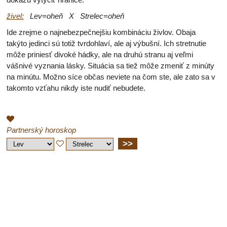
živel:
Lev=oheň X Strelec=oheň
Ide zrejme o najnebezpečnejšiu kombináciu živlov. Obaja
takýto jedinci sú totiž tvrdohlaví, ale aj výbušní. Ich stretnutie
môže priniesť divoké hádky, ale na druhú stranu aj veľmi
vášnivé vyznania lásky. Situácia sa tiež môže zmeniť z minúty
na minútu. Možno síce občas neviete na čom ste, ale zato sa v
takomto vzťahu nikdy iste nudiť nebudete.
Partnerský horoskop
>>