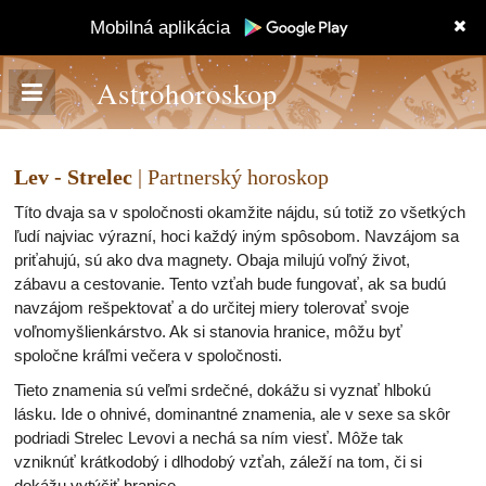
Mobilná aplikácia
Astrohoroskop
Lev - Strelec
| Partnerský horoskop
Títo dvaja sa v spoločnosti okamžite nájdu, sú totiž zo všetkých
ľudí najviac výrazní, hoci každý iným spôsobom. Navzájom sa
priťahujú, sú ako dva magnety. Obaja milujú voľný život,
zábavu a cestovanie. Tento vzťah bude fungovať, ak sa budú
navzájom rešpektovať a do určitej miery tolerovať svoje
voľnomyšlienkárstvo. Ak si stanovia hranice, môžu byť
spoločne kráľmi večera v spoločnosti.
Tieto znamenia sú veľmi srdečné, dokážu si vyznať hlbokú
lásku. Ide o ohnivé, dominantné znamenia, ale v sexe sa skôr
podriadi Strelec Levovi a nechá sa ním viesť. Môže tak
vzniknúť krátkodobý i dlhodobý vzťah, záleží na tom, či si
dokážu vytýčiť hranice.