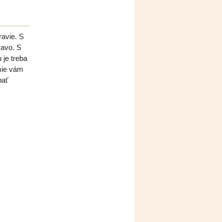
ravie. S
ravo. S
 je treba
mie vám
bať