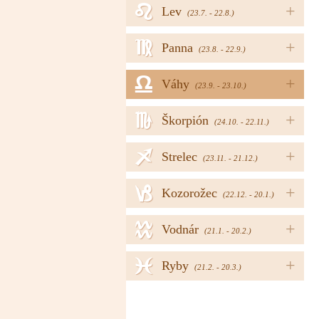
e
+
Lev
(23.7. - 22.8.)
f
+
Panna
(23.8. - 22.9.)
g
+
Váhy
(23.9. - 23.10.)
h
+
Škorpión
(24.10. - 22.11.)
i
+
Strelec
(23.11. - 21.12.)
j
+
Kozorožec
(22.12. - 20.1.)
k
+
Vodnár
(21.1. - 20.2.)
l
+
Ryby
(21.2. - 20.3.)