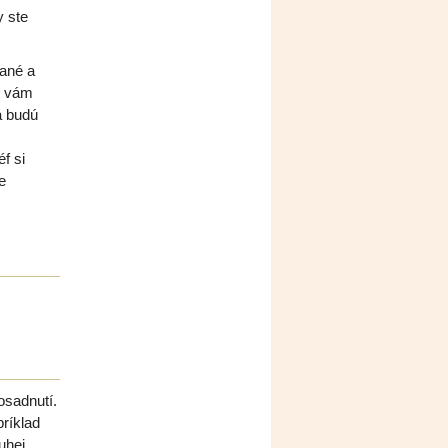
y ste
nané a
í vám
a budú
f si
e
osadnutí.
príklad
uhej