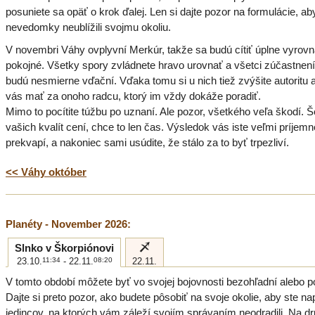
posuniete sa opäť o krok ďalej. Len si dajte pozor na formulácie, ab
nevedomky neublížili svojmu okoliu.
V novembri Váhy ovplyvní Merkúr, takže sa budú cítiť úplne vyrov
pokojné. Všetky spory zvládnete hravo urovnať a všetci zúčastnen
budú nesmierne vďační. Vďaka tomu si u nich tiež zvýšite autoritu 
vás mať za onoho radcu, ktorý im vždy dokáže poradiť.
Mimo to pocítite túžbu po uznaní. Ale pozor, všetkého veľa škodí. Šé
vašich kvalít cení, chce to len čas. Výsledok vás iste veľmi príjemn
prekvapí, a nakoniec sami usúdite, že stálo za to byť trpezliví.
<< Váhy október
Planéty - November 2026:
i
Slnko v Škorpiónovi
23.10.
11:34
- 22.11.
08:20
22.11.
V tomto období môžete byť vo svojej bojovnosti bezohľadní alebo p
Dajte si preto pozor, ako budete pôsobiť na svoje okolie, aby ste na
jedincov, na ktorých vám záleží svojím správaním neodradili. Na dr