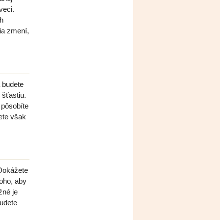
veci.
ch
ia zmení,
 budete
šťastiu.
 pôsobíte
ete však
 Dokážete
toho, aby
žné je
budete