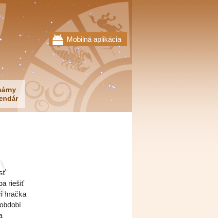
Mobilná aplikácia
nárny
endár
sť
a riešiť
ci hračka
 období
a