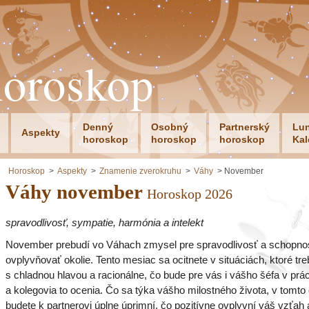
horoskop
Denný
Osobný
Partnerský
Lu
Aspekty
horoskop
horoskop
horoskop
Kal
Horoskop
Aspekty
Znamenie zverokruhu
Váhy
November
Váhy november
Horoskop 2026
spravodlivosť, sympatie, harmónia a intelekt
November prebudí vo Váhach zmysel pre spravodlivosť a schopno
ovplyvňovať okolie. Tento mesiac sa ocitnete v situáciách, ktoré treb
s chladnou hlavou a racionálne, čo bude pre vás i vášho šéfa v prá
a kolegovia to ocenia. Čo sa týka vášho milostného života, v tomto
budete k partnerovi úplne úprimní, čo pozitívne ovplyvní váš vzťah 