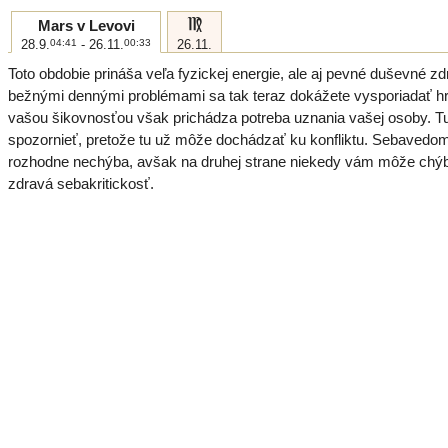
f
Mars v Levovi
28.9.
04:41
- 26.11.
00:33
26.11.
Toto obdobie prináša veľa fyzickej energie, ale aj pevné duševné zd
bežnými dennými problémami sa tak teraz dokážete vysporiadať h
vašou šikovnosťou však prichádza potreba uznania vašej osoby. Tu
spozornieť, pretože tu už môže dochádzať ku konfliktu. Sebavedo
rozhodne nechýba, avšak na druhej strane niekedy vám môže chý
zdravá sebakritickosť.