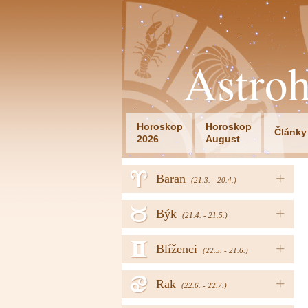
Astro
Horoskop
Horoskop
Články
2026
August
a
+
Baran
(21.3. - 20.4.)
b
+
Býk
(21.4. - 21.5.)
c
+
Blíženci
(22.5. - 21.6.)
d
+
Rak
(22.6. - 22.7.)