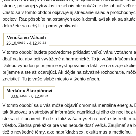
strane, pri svojej vytrvalosti a sebaistote dokážete dosiahnuť veľké 
Často sa v tomto období objavuje aj striedanie nálad a protichodný
pocitov. Raz pôsobíte na ostatných ako ľudomil, avšak ak sa situác
dokážete sa uchýliť k pomstychtivosti.
Venuša vo Váhach
25.10.
09:52
- 4.12.
09:23
V tomto období budete podvedome prikladať veľkú váhu vzťahom a
dbať na to, aby boli vyvážené a harmonické. To je vašim kľúčom ku 
Ďalšou výhodou je príjemné vystupovanie a fakt, že na svoje okolie
príjemne a ste až očarujúci. Ak dôjde na závažné rozhodnutie, môž
zneistieť. Tu je vaše slabé miesto v týchto dňoch.
Merkúr v Škorpiónovi
30.9.
13:39
- 6.12.
09:25
V tomto období sa u vás môže objaviť ohromná mentálna energia.
tak študovať a vstrebávať informácie napríklad aj dlho do noci bez 
ste sa cítili unavení. Keď sa totiž vaša myseľ na niečo sústredí, mo
všetko. Žiadna prekážka pre vás nebude dosť veľká. Zaujímať sa 
tiež o nevšedné témy, ako napríklad: sex, okultizmus a medicínu.