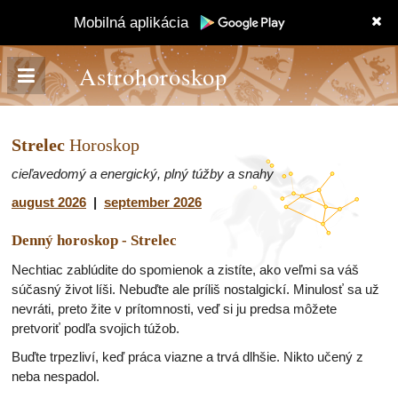
Mobilná aplikácia
Astrohoroskop
Strelec
Horoskop
cieľavedomý a energický, plný túžby a snahy
august 2026
|
september 2026
Denný horoskop - Strelec
Nechtiac zablúdite do spomienok a zistíte, ako veľmi sa váš
súčasný život líši. Nebuďte ale príliš nostalgickí. Minulosť sa už
nevráti, preto žite v prítomnosti, veď si ju predsa môžete
pretvoriť podľa svojich túžob.
Buďte trpezliví, keď práca viazne a trvá dlhšie. Nikto učený z
neba nespadol.