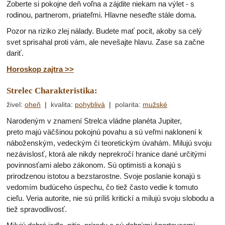
Zoberte si pokojne deň voľna a zájdite niekam na výlet - s
rodinou, partnerom, priateľmi. Hlavne neseďte stále doma.
Pozor na riziko zlej nálady. Budete mať pocit, akoby sa celý
svet sprisahal proti vám, ale nevešajte hlavu. Zase sa začne
dariť.
Horoskop zajtra >>
Strelec Charakteristika:
živel
:
oheň
|
kvalita
:
pohyblivá
|
polarita
:
mužské
Narodeným v znamení Strelca vládne planéta Jupiter,
preto majú väčšinou pokojnú povahu a sú veľmi naklonení k
náboženským, vedeckým či teoretickým úvahám. Milujú svoju
nezávislosť, ktorá ale nikdy neprekročí hranice dané určitými
povinnosťami alebo zákonom. Sú optimisti a konajú s
prirodzenou istotou a bezstarostne. Svoje poslanie konajú s
vedomím budúceho úspechu, čo tiež často vedie k tomuto
cieľu. Veria autorite, nie sú príliš kritickí a milujú svoju slobodu a
tiež spravodlivosť.