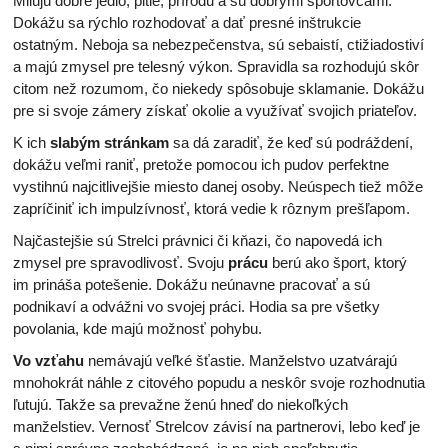
Milujú dobré jedlo, pitie, prírodu a sú dobrými športovcami.
Dokážu sa rýchlo rozhodovať a dať presné inštrukcie
ostatným. Neboja sa nebezpečenstva, sú sebaistí, ctižiadostiví
a majú zmysel pre telesný výkon. Spravidla sa rozhodujú skôr
citom než rozumom, čo niekedy spôsobuje sklamanie. Dokážu
pre si svoje zámery získať okolie a využívať svojich priateľov.
K ich
slabým stránkam
sa dá zaradiť, že keď sú podráždení,
dokážu veľmi raniť, pretože pomocou ich pudov perfektne
vystihnú najcitlivejšie miesto danej osoby. Neúspech tiež môže
zapríčiniť ich impulzívnosť, ktorá vedie k rôznym prešľapom.
Najčastejšie sú Strelci právnici či kňazi, čo napovedá ich
zmysel pre spravodlivosť. Svoju
prácu
berú ako šport, ktorý
im prináša potešenie. Dokážu neúnavne pracovať a sú
podnikaví a odvážni vo svojej práci. Hodia sa pre všetky
povolania, kde majú možnosť pohybu.
Vo vzťahu
nemávajú veľké šťastie. Manželstvo uzatvárajú
mnohokrát náhle z citového popudu a neskôr svoje rozhodnutia
ľutujú. Takže sa prevažne ženú hneď do niekoľkých
manželstiev. Vernosť Strelcov závisí na partnerovi, lebo keď je