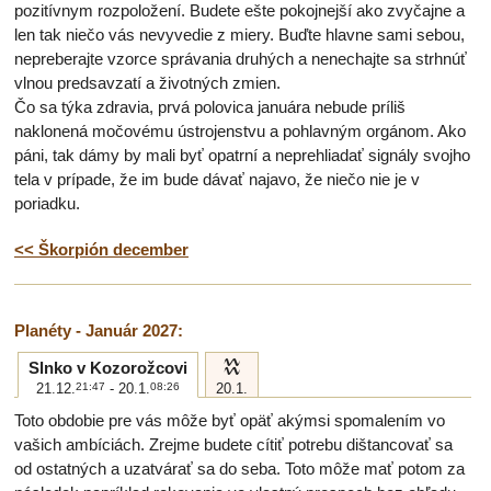
pozitívnym rozpoložení. Budete ešte pokojnejší ako zvyčajne a
len tak niečo vás nevyvedie z miery. Buďte hlavne sami sebou,
nepreberajte vzorce správania druhých a nenechajte sa strhnúť
vlnou predsavzatí a životných zmien.
Čo sa týka zdravia, prvá polovica januára nebude príliš
naklonená močovému ústrojenstvu a pohlavným orgánom. Ako
páni, tak dámy by mali byť opatrní a neprehliadať signály svojho
tela v prípade, že im bude dávať najavo, že niečo nie je v
poriadku.
<< Škorpión december
Planéty - Január 2027:
k
Slnko v Kozorožcovi
21.12.
21:47
- 20.1.
08:26
20.1.
Toto obdobie pre vás môže byť opäť akýmsi spomalením vo
vašich ambíciách. Zrejme budete cítiť potrebu dištancovať sa
od ostatných a uzatvárať sa do seba. Toto môže mať potom za