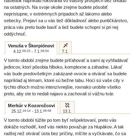
následok napríklad rokovania vo vlastný prospech bez ohľadu
na ostatných. Na svoje okolie zrejme budete pôsobiť
neprístupne, v extrémnych prípadoch až lakomo alebo
sebecky. Prejaví sa u vás tiež dôkladnosť alebo puntičkárstvo,
práca vás preto bude baviť a tiež budete schopní si pri nej
oddýchnuť.
i
Venuša v Škorpiónovi
4.12.
09:23
- 7.1.
09:54
7.1.
V tomto období zrejme budete priťahovať a sami aj vyhľadávať
jedincov, ktorí pôsobia hlboko, komplexne a záhadne. Lákať
vás bude predovšetkým zakázané ovocie a otvárať sa budete
napríklad aj témam, ktoré sú bežne tabu. Hoci sú vaše city v
týchto dňoch možno intenzívnejšie, rovnako urobíte všetko
preto, aby ste to nedali najavo a zachovali si vážnu tvár.
k
Merkúr v Kozorožcovi
25.12.
19:14
- 13.1.
06:58
13.1.
V tomto období túžite po tom byť rešpektovaní, preto vás
dokáže rozhodiť, keď vás niekto považuje za hlupákov. A tak
radšej než otvárať ústa bez príčiny, mlčíte a vyčkávate, čo sa