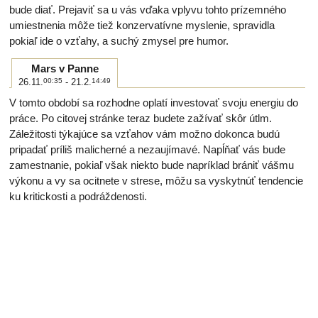
bude diať. Prejaviť sa u vás vďaka vplyvu tohto prízemného
umiestnenia môže tiež konzervatívne myslenie, spravidla
pokiaľ ide o vzťahy, a suchý zmysel pre humor.
Mars v Panne
26.11.
00:35
- 21.2.
14:49
V tomto období sa rozhodne oplatí investovať svoju energiu do
práce. Po citovej stránke teraz budete zažívať skôr útlm.
Záležitosti týkajúce sa vzťahov vám možno dokonca budú
pripadať príliš malicherné a nezaujímavé. Napĺňať vás bude
zamestnanie, pokiaľ však niekto bude napríklad brániť vášmu
výkonu a vy sa ocitnete v strese, môžu sa vyskytnúť tendencie
ku kritickosti a podráždenosti.