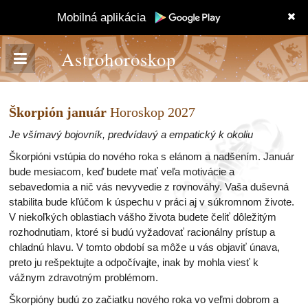
Mobilná aplikácia
Astrohoroskop
Škorpión január
Horoskop 2027
Je všímavý bojovník, predvídavý a empatický k okoliu
Škorpióni vstúpia do nového roka s elánom a nadšením. Január
bude mesiacom, keď budete mať veľa motivácie a
sebavedomia a nič vás nevyvedie z rovnováhy. Vaša duševná
stabilita bude kľúčom k úspechu v práci aj v súkromnom živote.
V niekoľkých oblastiach vášho života budete čeliť dôležitým
rozhodnutiam, ktoré si budú vyžadovať racionálny prístup a
chladnú hlavu. V tomto období sa môže u vás objaviť únava,
preto ju rešpektujte a odpočívajte, inak by mohla viesť k
vážnym zdravotným problémom.
Škorpióny budú zo začiatku nového roka vo veľmi dobrom a