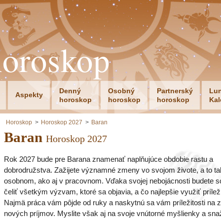
horoskop
Denný
Osobný
Partnerský
Lu
Aspekty
horoskop
horoskop
horoskop
Kal
Horoskop
Horoskop 2027
Baran
Baran
Horoskop 2027
Rok 2027 bude pre Barana znamenať naplňujúce obdobie rastu a
dobrodružstva. Zažijete významné zmeny vo svojom živote, a to ta
osobnom, ako aj v pracovnom. Vďaka svojej nebojácnosti budete s
čeliť všetkým výzvam, ktoré sa objavia, a čo najlepšie využiť príleži
Najmä práca vám pôjde od ruky a naskytnú sa vám príležitosti na z
nových príjmov. Myslite však aj na svoje vnútorné myšlienky a snaž