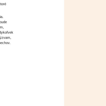
toré
ia.
 bude
am,
edykoľvek
výzvam,
pechov.