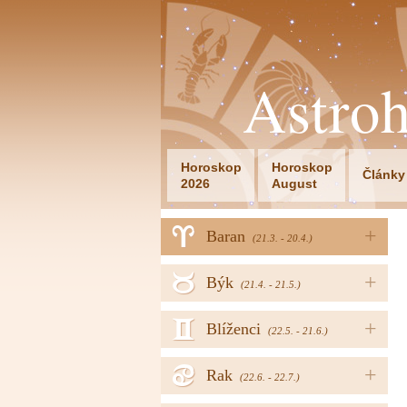
Astro
Horoskop
Horoskop
Články
2026
August
a
+
Baran
(21.3. - 20.4.)
b
+
Býk
(21.4. - 21.5.)
c
+
Blíženci
(22.5. - 21.6.)
d
+
Rak
(22.6. - 22.7.)