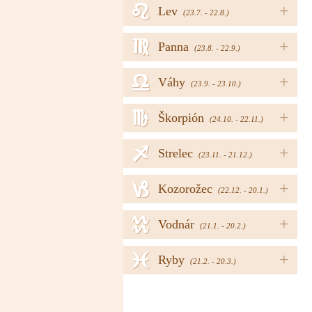
e
+
Lev
(23.7. - 22.8.)
f
+
Panna
(23.8. - 22.9.)
g
+
Váhy
(23.9. - 23.10.)
h
+
Škorpión
(24.10. - 22.11.)
i
+
Strelec
(23.11. - 21.12.)
j
+
Kozorožec
(22.12. - 20.1.)
k
+
Vodnár
(21.1. - 20.2.)
l
+
Ryby
(21.2. - 20.3.)