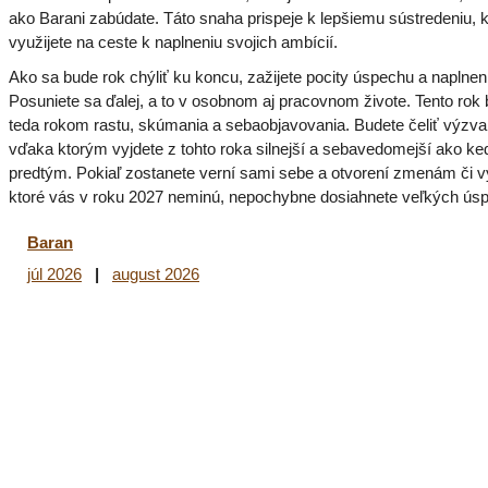
ako Barani zabúdate. Táto snaha prispeje k lepšiemu sústredeniu, k
využijete na ceste k naplneniu svojich ambícií.
Ako sa bude rok chýliť ku koncu, zažijete pocity úspechu a naplnen
Posuniete sa ďalej, a to v osobnom aj pracovnom živote. Tento rok
teda rokom rastu, skúmania a sebaobjavovania. Budete čeliť výzv
vďaka ktorým vyjdete z tohto roka silnejší a sebavedomejší ako k
predtým. Pokiaľ zostanete verní sami sebe a otvorení zmenám či 
ktoré vás v roku 2027 neminú, nepochybne dosiahnete veľkých ús
Baran
júl 2026
|
august 2026