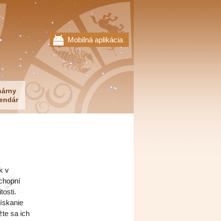
Mobilná aplikácia
nárny
endár
k v
chopní
tosti.
ískanie
te sa ich