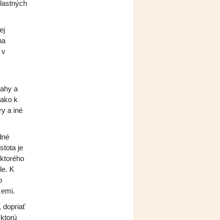
vlastných
ej
na
 v
ťahy a
 ako k
ry a iné
dné
stota je
 ktorého
le. K
o
zemi.
 dopriať
 ktorú