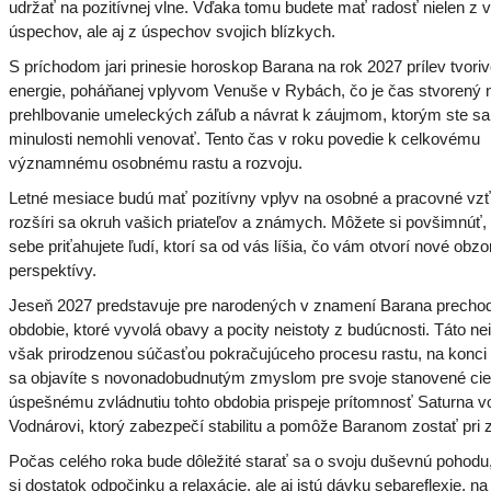
udržať na pozitívnej vlne. Vďaka tomu budete mať radosť nielen z 
úspechov, ale aj z úspechov svojich blízkych.
S príchodom jari prinesie horoskop Barana na rok 2027 prílev tvoriv
energie, poháňanej vplyvom Venuše v Rybách, čo je čas stvorený 
prehlbovanie umeleckých záľub a návrat k záujmom, ktorým ste sa
minulosti nemohli venovať. Tento čas v roku povedie k celkovému
významnému osobnému rastu a rozvoju.
Letné mesiace budú mať pozitívny vplyv na osobné a pracovné vz
rozšíri sa okruh vašich priateľov a známych. Môžete si povšimnúť,
sebe priťahujete ľudí, ktorí sa od vás líšia, čo vám otvorí nové obzo
perspektívy.
Jeseň 2027 predstavuje pre narodených v znamení Barana precho
obdobie, ktoré vyvolá obavy a pocity neistoty z budúcnosti. Táto nei
však prirodzenou súčasťou pokračujúceho procesu rastu, na konci
sa objavíte s novonadobudnutým zmyslom pre svoje stanovené cie
úspešnému zvládnutiu tohto obdobia prispeje prítomnosť Saturna v
Vodnárovi, ktorý zabezpečí stabilitu a pomôže Baranom zostať pri 
Počas celého roka bude dôležité starať sa o svoju duševnú pohodu,
si dostatok odpočinku a relaxácie, ale aj istú dávku sebareflexie, na