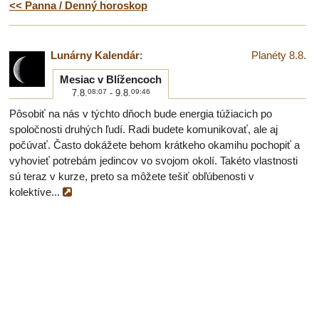
<< Panna / Denný horoskop
Lunárny Kalendár
:
Planéty 8.8.
Mesiac v Blížencoch
7.8.
08:07
- 9.8.
09:46
Pôsobiť na nás v týchto dňoch bude energia túžiacich po
spoločnosti druhých ľudí. Radi budete komunikovať, ale aj
počúvať. Často dokážete behom krátkeho okamihu pochopiť a
vyhovieť potrebám jedincov vo svojom okolí. Takéto vlastnosti
sú teraz v kurze, preto sa môžete tešiť obľúbenosti v
kolektíve...