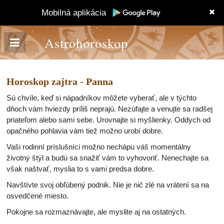
Mobilná aplikácia
Astrohoroskop
Horoskop zajtra - Panna
Sú chvíle, keď si nápadníkov môžete vyberať, ale v týchto
dňoch vám hviezdy príliš neprajú. Nezúfajte a venujte sa radšej
priateľom alebo sami sebe. Urovnajte si myšlienky. Oddych od
opačného pohlavia vám tiež možno urobí dobre.
Vaši rodinní príslušníci možno nechápu váš momentálny
životný štýl a budú sa snažiť vám to vyhovoriť. Nenechajte sa
však naštvať, myslia to s vami predsa dobre.
Navštívte svoj obľúbený podnik. Nie je nič zlé na vrátení sa na
osvedčené miesto.
Pokojne sa rozmaznávajte, ale myslite aj na ostatných.