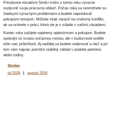
Prirodzene iniciatívni Strelci môžu v tomto roku výrazne
ovplyvniť svoju pracovnú oblasť. Počas roka sa nestretnete so
žiadnymi výraznými problémami a budete napredovať
pokojným tempom. Môžete však naraziť na vnútorný konflikt,
ak sa ocitnete v práci, ktorá nie je v súlade s vašimi zásadami.
Koniec roka zažijete naplnený optimizmom a pokojom. Budete
spokojní so svojou súčasnou cestou, ale v budúcnosti uvidíte
ešte viac príležitostí. Aj naďalej sa budete realizovať a rásť a pri
tom vám najviac pomôže stabilný základ v podobe partnera
alebo rodiny.
Strelec
júl 2026
|
august 2026