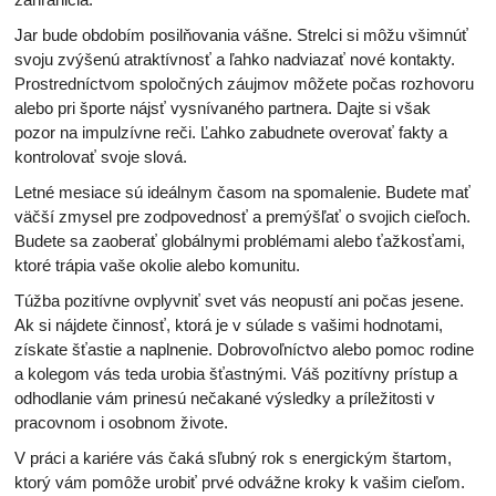
Jar bude obdobím posilňovania vášne. Strelci si môžu všimnúť
svoju zvýšenú atraktívnosť a ľahko nadviazať nové kontakty.
Prostredníctvom spoločných záujmov môžete počas rozhovoru
alebo pri športe nájsť vysnívaného partnera. Dajte si však
pozor na impulzívne reči. Ľahko zabudnete overovať fakty a
kontrolovať svoje slová.
Letné mesiace sú ideálnym časom na spomalenie. Budete mať
väčší zmysel pre zodpovednosť a premýšľať o svojich cieľoch.
Budete sa zaoberať globálnymi problémami alebo ťažkosťami,
ktoré trápia vaše okolie alebo komunitu.
Túžba pozitívne ovplyvniť svet vás neopustí ani počas jesene.
Ak si nájdete činnosť, ktorá je v súlade s vašimi hodnotami,
získate šťastie a naplnenie. Dobrovoľníctvo alebo pomoc rodine
a kolegom vás teda urobia šťastnými. Váš pozitívny prístup a
odhodlanie vám prinesú nečakané výsledky a príležitosti v
pracovnom i osobnom živote.
V práci a kariére vás čaká sľubný rok s energickým štartom,
ktorý vám pomôže urobiť prvé odvážne kroky k vašim cieľom.