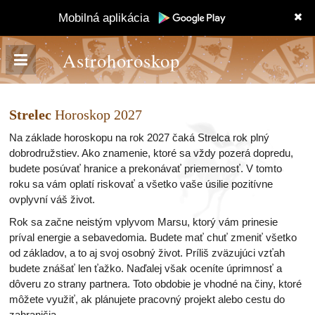
Mobilná aplikácia
Astrohoroskop
Strelec
Horoskop 2027
Na základe horoskopu na rok 2027 čaká Strelca rok plný
dobrodružstiev. Ako znamenie, ktoré sa vždy pozerá dopredu,
budete posúvať hranice a prekonávať priemernosť. V tomto
roku sa vám oplatí riskovať a všetko vaše úsilie pozitívne
ovplyvní váš život.
Rok sa začne neistým vplyvom Marsu, ktorý vám prinesie
príval energie a sebavedomia. Budete mať chuť zmeniť všetko
od základov, a to aj svoj osobný život. Príliš zväzujúci vzťah
budete znášať len ťažko. Naďalej však oceníte úprimnosť a
dôveru zo strany partnera. Toto obdobie je vhodné na činy, ktoré
môžete využiť, ak plánujete pracovný projekt alebo cestu do
zahraničia.