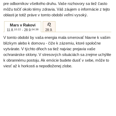
pre odborníkov všetkého druhu. Vaše rozhovory sa tiež často
môžu točiť okolo témy zdravia. Váš záujem o informácie z tejto
oblasti je totiž práve v tomto období veľmi vysoký.
e
Mars v Rakovi
11.8.
10:22
- 28.9.
04:38
28.9.
V tomto období by vaša energia mala smerovať hlavne k vašim
blízkym alebo k domovu - čiže k zázemiu, ktoré spoločne
vytvárate. V týchto dňoch sa tiež najviac prejavia vaše
ochranárske sklony. V stresových situáciách sa zrejme uchýlite
k obrannému postoju. Ak emócie budete dusiť v sebe, môže to
viesť až k horkosti a nepodloženej zlobe.