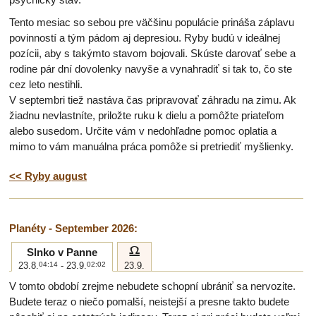
Tento mesiac so sebou pre väčšinu populácie prináša záplavu
povinností a tým pádom aj depresiou. Ryby budú v ideálnej
pozícii, aby s takýmto stavom bojovali. Skúste darovať sebe a
rodine pár dní dovolenky navyše a vynahradiť si tak to, čo ste
cez leto nestihli.
V septembri tiež nastáva čas pripravovať záhradu na zimu. Ak
žiadnu nevlastníte, priložte ruku k dielu a pomôžte priateľom
alebo susedom. Určite vám v nedohľadne pomoc oplatia a
mimo to vám manuálna práca pomôže si pretriediť myšlienky.
<< Ryby august
Planéty - September 2026:
g
Slnko v Panne
23.8.
04:14
- 23.9.
02:02
23.9.
V tomto období zrejme nebudete schopní ubrániť sa nervozite.
Budete teraz o niečo pomalší, neistejší a presne takto budete