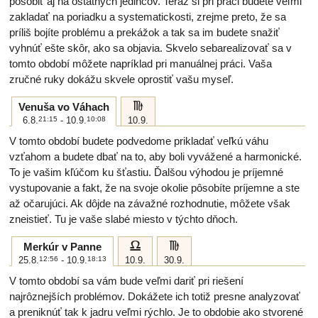
pôsobiť aj na ostatných jedincov. Teraz si pri práci budete veľmi
zakladať na poriadku a systematickosti, zrejme preto, že sa
príliš bojíte problému a prekážok a tak sa im budete snažiť
vyhnúť ešte skôr, ako sa objavia. Skvelo sebarealizovať sa v
tomto období môžete napríklad pri manuálnej práci. Vaša
zručné ruky dokážu skvele oprostiť vašu myseľ.
h
Venuša vo Váhach
6.8.
21:15
- 10.9.
10:08
10.9.
V tomto období budete podvedome prikladať veľkú váhu
vzťahom a budete dbať na to, aby boli vyvážené a harmonické.
To je vašim kľúčom ku šťastiu. Ďalšou výhodou je príjemné
vystupovanie a fakt, že na svoje okolie pôsobíte príjemne a ste
až očarujúci. Ak dôjde na závažné rozhodnutie, môžete však
zneistieť. Tu je vaše slabé miesto v týchto dňoch.
g
h
Merkúr v Panne
25.8.
12:56
- 10.9.
18:13
10.9.
30.9.
V tomto období sa vám bude veľmi dariť pri riešení
najrôznejších problémov. Dokážete ich totiž presne analyzovať
a preniknúť tak k jadru veľmi rýchlo. Je to obdobie ako stvorené