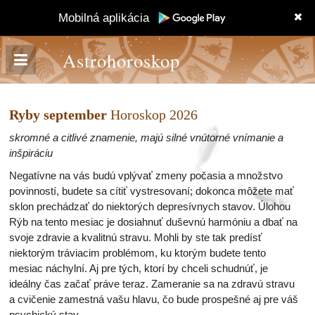
Mobilná aplikácia
Astrohoroskop
Ryby september
Horoskop 2026
skromné a citlivé znamenie, majú silné vnútorné vnímanie a
inšpiráciu
Negatívne na vás budú vplývať zmeny počasia a množstvo
povinností, budete sa cítiť vystresovaní; dokonca môžete mať
sklon prechádzať do niektorých depresívnych stavov. Úlohou
Rýb na tento mesiac je dosiahnuť duševnú harmóniu a dbať na
svoje zdravie a kvalitnú stravu. Mohli by ste tak predísť
niektorým tráviacim problémom, ku ktorým budete tento
mesiac náchylní. Aj pre tých, ktorí by chceli schudnúť, je
ideálny čas začať práve teraz. Zameranie sa na zdravú stravu
a cvičenie zamestná vašu hlavu, čo bude prospešné aj pre váš
psychický stav.