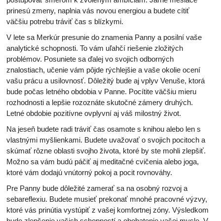
prinesú zmeny, naplnia vás novou energiou a budete cítiť
väčšiu potrebu tráviť čas s blízkymi.
V lete sa Merkúr presunie do znamenia Panny a posilní vaše
analytické schopnosti. To vám uľahčí riešenie zložitých
problémov. Posuniete sa ďalej vo svojich odborných
znalostiach, učenie vám pôjde rýchlejšie a vaše okolie ocení
vašu prácu a usilovnosť. Dôležitý bude aj vplyv Venuše, ktorá
bude počas letného obdobia v Panne. Pocítite väčšiu mieru
rozhodnosti a lepšie rozoznáte skutočné zámery druhých.
Letné obdobie pozitívne ovplyvní aj váš milostný život.
Na jeseň budete radi tráviť čas osamote s knihou alebo len s
vlastnými myšlienkami. Budete uvažovať o svojich pocitoch a
skúmať rôzne oblasti svojho života, ktoré by ste mohli zlepšiť.
Možno sa vám budú páčiť aj meditačné cvičenia alebo joga,
ktoré vám dodajú vnútorný pokoj a pocit rovnováhy.
Pre Panny bude dôležité zamerať sa na osobný rozvoj a
sebareflexiu. Budete musieť prekonať mnohé pracovné výzvy,
ktoré vás prinútia vystúpiť z vašej komfortnej zóny. Výsledkom
bude zlepšenie vašich schopností a obohatenie vašej mysle. V