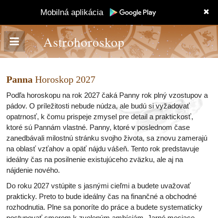
Mobilná aplikácia
Astrohoroskop
Panna
Horoskop 2027
Podľa horoskopu na rok 2027 čaká Panny rok plný vzostupov a
pádov. O príležitosti nebude núdza, ale budú si vyžadovať
opatrnosť, k čomu prispeje zmysel pre detail a praktickosť,
ktoré sú Pannám vlastné. Panny, ktoré v poslednom čase
zanedbávali milostnú stránku svojho života, sa znovu zamerajú
na oblasť vzťahov a opäť nájdu vášeň. Tento rok predstavuje
ideálny čas na posilnenie existujúceho zväzku, ale aj na
nájdenie nového.
Do roku 2027 vstúpite s jasnými cieľmi a budete uvažovať
prakticky. Preto to bude ideálny čas na finančné a obchodné
rozhodnutia. Plne sa ponoríte do práce a budete systematicky
postupovať smerom k zvoleným ambíciám. Jarné mesiace