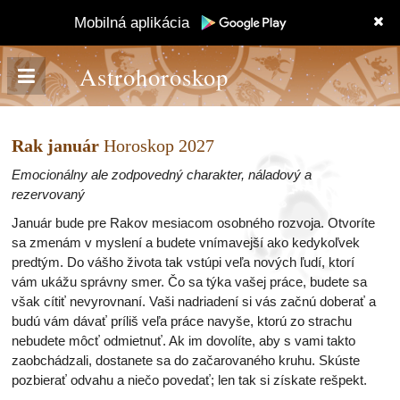
Mobilná aplikácia
Astrohoroskop
Rak január
Horoskop 2027
Emocionálny ale zodpovedný charakter, náladový a
rezervovaný
Január bude pre Rakov mesiacom osobného rozvoja. Otvoríte
sa zmenám v myslení a budete vnímavejší ako kedykoľvek
predtým. Do vášho života tak vstúpi veľa nových ľudí, ktorí
vám ukážu správny smer. Čo sa týka vašej práce, budete sa
však cítiť nevyrovnaní. Vaši nadriadení si vás začnú doberať a
budú vám dávať príliš veľa práce navyše, ktorú zo strachu
nebudete môcť odmietnuť. Ak im dovolíte, aby s vami takto
zaobchádzali, dostanete sa do začarovaného kruhu. Skúste
pozbierať odvahu a niečo povedať; len tak si získate rešpekt.