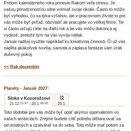
Prelom kalendárneho roka prinesie Rakom veľa stresu. Je
vašou prirodzenosťou silne vnímať svoje okolie. Často to môže
byť výhodou, čo sa týka vzťahov, ale v pracovnom živote to pre
vás môže byť príťaž, obzvlášť ak pracujete vo veľkej firme. Tie
si často určujú ciele na ďalší rok a tie vás môžu dokonca aj
vydesiť, pretože tým na vás vyvíja nátlak.
Január radšej využite napríklad ku kreatívnej činnosti. Či už vás
napĺňa akákoľvek tvorba, samota a záplava fantázie vám vráti
duševný pokoj.
<< Rak december
Planéty - Január 2027:
k
Slnko v Kozorožcovi
21.12.
21:47
- 20.1.
08:26
20.1.
Toto obdobie pre vás môže byť opäť akýmsi spomalením vo
vašich ambíciách. Zrejme budete cítiť potrebu dištancovať sa
od ostatných a uzatvárať sa do seba. Toto môže mať potom za