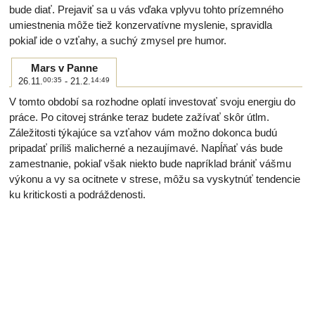
bude diať. Prejaviť sa u vás vďaka vplyvu tohto prízemného
umiestnenia môže tiež konzervatívne myslenie, spravidla
pokiaľ ide o vzťahy, a suchý zmysel pre humor.
Mars v Panne
26.11.
00:35
- 21.2.
14:49
V tomto období sa rozhodne oplatí investovať svoju energiu do
práce. Po citovej stránke teraz budete zažívať skôr útlm.
Záležitosti týkajúce sa vzťahov vám možno dokonca budú
pripadať príliš malicherné a nezaujímavé. Napĺňať vás bude
zamestnanie, pokiaľ však niekto bude napríklad brániť vášmu
výkonu a vy sa ocitnete v strese, môžu sa vyskytnúť tendencie
ku kritickosti a podráždenosti.