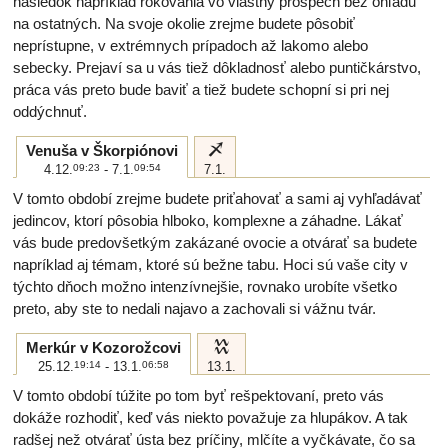
následok napríklad rokovania vo vlastný prospech bez ohľadu
na ostatných. Na svoje okolie zrejme budete pôsobiť
neprístupne, v extrémnych prípadoch až lakomo alebo
sebecky. Prejaví sa u vás tiež dôkladnosť alebo puntičkárstvo,
práca vás preto bude baviť a tiež budete schopní si pri nej
oddýchnuť.
i
Venuša v Škorpiónovi
4.12.
09:23
- 7.1.
09:54
7.1.
V tomto období zrejme budete priťahovať a sami aj vyhľadávať
jedincov, ktorí pôsobia hlboko, komplexne a záhadne. Lákať
vás bude predovšetkým zakázané ovocie a otvárať sa budete
napríklad aj témam, ktoré sú bežne tabu. Hoci sú vaše city v
týchto dňoch možno intenzívnejšie, rovnako urobíte všetko
preto, aby ste to nedali najavo a zachovali si vážnu tvár.
k
Merkúr v Kozorožcovi
25.12.
19:14
- 13.1.
06:58
13.1.
V tomto období túžite po tom byť rešpektovaní, preto vás
dokáže rozhodiť, keď vás niekto považuje za hlupákov. A tak
radšej než otvárať ústa bez príčiny, mlčíte a vyčkávate, čo sa