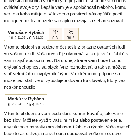
lenivosti a dokonca v niektorých prípadoch strácate schopnosť
ovládať svoje city. Lepšie vám je v spoločnosti niekoho, komu
veríte a koho milujete. V takomto prostredí vás opúšťa pocit
menejcennosti a môžete sa naplno rozvíjať a sebarealizovať.
a
b
Venuša v Rybách
10.2.
11:07
- 6.3.
11:36
6.3.
30.3.
V tomto období sa budete môcť tešiť z priazne ostatných ľudí
vo vašom okolí. Vaša myseľ je otvorená, a tak je veľmi ľahké s
vami nájsť spoločnú reč. Na druhej strane vám bude trochu
chýbať schopnosť sa objektívne rozhodovať, a tak sa môžete
stať veľmi ľahko ovplyvniteľnými. V extrémnom prípade sa
môže tiež stať, že si vybudujete dôveru ku človeku, ktorý vás
neskôr zneužije.
Merkúr v Rybách
6.2.
23:41
- 15.4.
05:18
V tomto období sa vám bude dariť komunikovať aj takzvane
bez slov. Môžete využiť vašu mimiku alebo postavenie tela,
aby ste sa s náprotivkom dohovorili ľahko a rýchlo. Vaša myseľ
bude teraz citlivejšia a schopná spracovať veľké množstvo