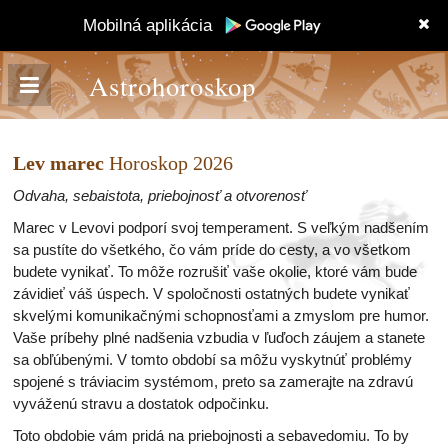
Mobilná aplikácia
Astrohoroskop
Lev marec
Horoskop 2026
Odvaha, sebaistota, priebojnosť a otvorenosť
Marec v Levovi podporí svoj temperament. S veľkým nadšením
sa pustíte do všetkého, čo vám príde do cesty, a vo všetkom
budete vynikať. To môže rozrušiť vaše okolie, ktoré vám bude
závidieť váš úspech. V spoločnosti ostatných budete vynikať
skvelými komunikačnými schopnosťami a zmyslom pre humor.
Vaše príbehy plné nadšenia vzbudia v ľuďoch záujem a stanete
sa obľúbenými. V tomto období sa môžu vyskytnúť problémy
spojené s tráviacim systémom, preto sa zamerajte na zdravú
vyváženú stravu a dostatok odpočinku.
Toto obdobie vám pridá na priebojnosti a sebavedomiu. To by