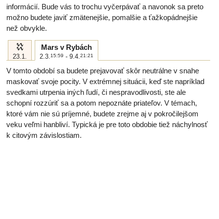
informácií. Bude vás to trochu vyčerpávať a navonok sa preto
možno budete javiť zmätenejšie, pomalšie a ťažkopádnejšie
než obvykle.
k
Mars v Rybách
23.1.
2.3.
15:59
- 9.4.
21:21
V tomto období sa budete prejavovať skôr neutrálne v snahe
maskovať svoje pocity. V extrémnej situácii, keď ste napríklad
svedkami utrpenia iných ľudí, či nespravodlivosti, ste ale
schopní rozzúriť sa a potom nepoznáte priateľov. V témach,
ktoré vám nie sú príjemné, budete zrejme aj v pokročilejšom
veku veľmi hanbliví. Typická je pre toto obdobie tiež náchylnosť
k citovým závislostiam.