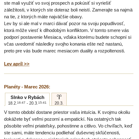
ste mali využiť vo svoj prospech a pokúsiť si vyriešiť
záležitosti, v ktorých ste doteraz boli neistí. Zamerajte sa najmä
na tie, z ktorých máte najväčšie obavy.
Lev by si ale mal v marci dávať pozor na svoju popudlivosť,
ktorá môže viesť k dlhodobým konfliktom. V tomto smere vás
podporí postavenie Mesiaca, vďaka ktorému budete schopní si
včas uvedomiť následky svojho konania ešte než nastanú,
preto pre vás bude marec mesiacom duality a rozpoltenosti.
Lev apríl >>
Planéty - Marec 2026:
a
Slnko v Rybách
18.2.
16:47
- 20.3.
15:41
20.3.
V tomto období dostane priestor vaša intuícia. K svojmu okoliu
dokážete byť veľmi pozorní a empatickí. Na ostatných tak
pôsobíte veľmi priateľsky, pohostinne a citlivo. Vo chvíľach, keď
ste sami, máte tendenciu podliehať duševnej skľúčenosti,