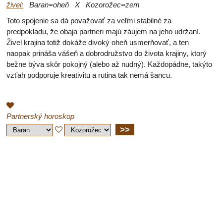
živel:
Baran=oheň X Kozorožec=zem
Toto spojenie sa dá považovať za veľmi stabilné za
predpokladu, že obaja partneri majú záujem na jeho udržaní.
Živel krajina totiž dokáže divoký oheň usmerňovať, a ten
naopak prináša vášeň a dobrodružstvo do života krajiny, ktorý
bežne býva skôr pokojný (alebo až nudný). Každopádne, takýto
vzťah podporuje kreativitu a rutina tak nemá šancu.
Partnerský horoskop
>>