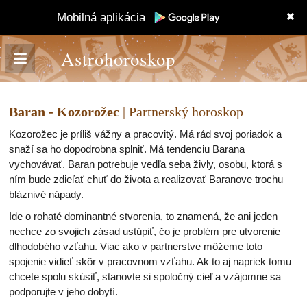
Mobilná aplikácia
Astrohoroskop
Baran - Kozorožec
| Partnerský horoskop
Kozorožec je príliš vážny a pracovitý. Má rád svoj ​​poriadok a
snaží sa ho dopodrobna splniť. Má tendenciu Barana
vychovávať. Baran potrebuje vedľa seba živly, osobu, ktorá s
ním bude zdieľať chuť do života a realizovať Baranove trochu
bláznivé nápady.
Ide o rohaté dominantné stvorenia, to znamená, že ani jeden
nechce zo svojich zásad ustúpiť, čo je problém pre utvorenie
dlhodobého vzťahu. Viac ako v partnerstve môžeme toto
spojenie vidieť skôr v pracovnom vzťahu. Ak to aj napriek tomu
chcete spolu skúsiť, stanovte si spoločný cieľ a vzájomne sa
podporujte v jeho dobytí.