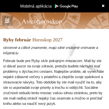
Mobilná aplikácia
Astrohoroskop
Ryby február
Horoskop 2027
skromné a citlivé znamenie, majú silné vnútorné vnímanie a
inšpiráciu
Február bude pre Ryby skôr pokojným mesiacom. Mali by ste
si dávať pozor na svoje zdravie, pretože budete náchylní mať
problémy s dýchacími cestami. Najlepšie urobíte, ak vynecháte
nejaké zábavné večery s priateľmi a zlepšíte svoje spánkové a
stravovacie návyky. Toto obdobie by ste mali využiť na to, aby
ste si usporiadali svoje priority a trochu si oddýchli. Sociálne
zručnosti nebudú tento mesiac vašou silnou stránkou, preto by
ste mali radšej stráviť nejaký čas osamote a možno si prečítať
knihu alebo sa naučiť nový jazyk.