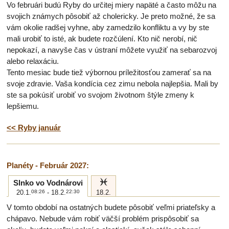
Vo februári budú Ryby do určitej miery napäté a často môžu na
svojich známych pôsobiť až cholericky. Je preto možné, že sa
vám okolie radšej vyhne, aby zamedzilo konfliktu a vy by ste
mali urobiť to isté, ak budete rozčúlení. Kto nič nerobí, nič
nepokazí, a navyše čas v ústraní môžete využiť na sebarozvoj
alebo relaxáciu.
Tento mesiac bude tiež výbornou príležitosťou zamerať sa na
svoje zdravie. Vaša kondícia cez zimu nebola najlepšia. Mali by
ste sa pokúsiť urobiť vo svojom životnom štýle zmeny k
lepšiemu.
<< Ryby január
Planéty - Február 2027:
l
Slnko vo Vodnárovi
20.1.
08:26
- 18.2.
22:30
18.2.
V tomto období na ostatných budete pôsobiť veľmi priateľsky a
chápavo. Nebude vám robiť väčší problém prispôsobiť sa