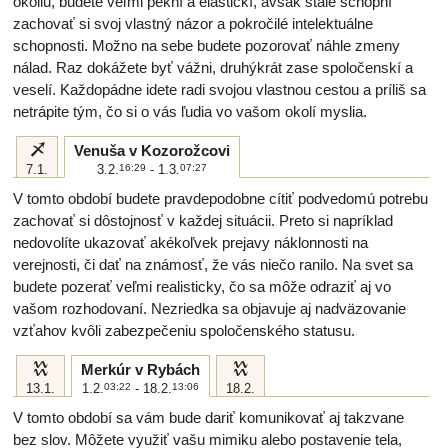
okoliu, budete veľmi pekní a elastickí, avšak stále schopní
zachovať si svoj vlastný názor a pokročilé intelektuálne
schopnosti. Možno na sebe budete pozorovať náhle zmeny
nálad. Raz dokážete byť vážni, druhýkrát zase spoločenskí a
veselí. Každopádne idete radi svojou vlastnou cestou a príliš sa
netrápite tým, čo si o vás ľudia vo vašom okolí myslia.
i
Venuša v Kozorožcovi
7.1.
3.2.
16:29
- 1.3.
07:27
V tomto období budete pravdepodobne cítiť podvedomú potrebu
zachovať si dôstojnosť v každej situácii. Preto si napríklad
nedovolíte ukazovať akékoľvek prejavy náklonnosti na
verejnosti, či dať na známosť, že vás niečo ranilo. Na svet sa
budete pozerať veľmi realisticky, čo sa môže odraziť aj vo
vašom rozhodovaní. Nezriedka sa objavuje aj nadväzovanie
vzťahov kvôli zabezpečeniu spoločenského statusu.
k
k
Merkúr v Rybách
13.1.
1.2.
03:22
- 18.2.
13:06
18.2.
V tomto období sa vám bude dariť komunikovať aj takzvane
bez slov. Môžete využiť vašu mimiku alebo postavenie tela,