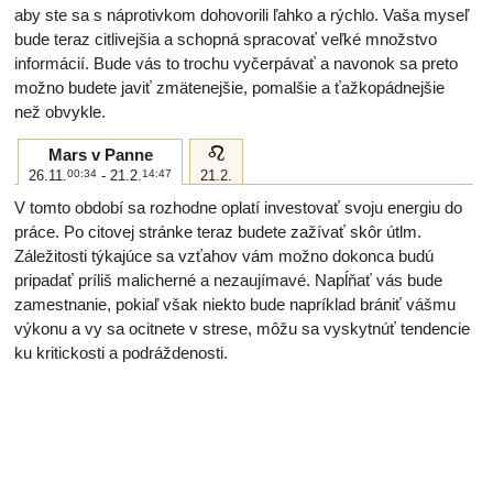
aby ste sa s náprotivkom dohovorili ľahko a rýchlo. Vaša myseľ
bude teraz citlivejšia a schopná spracovať veľké množstvo
informácií. Bude vás to trochu vyčerpávať a navonok sa preto
možno budete javiť zmätenejšie, pomalšie a ťažkopádnejšie
než obvykle.
e
Mars v Panne
26.11.
00:34
- 21.2.
14:47
21.2.
V tomto období sa rozhodne oplatí investovať svoju energiu do
práce. Po citovej stránke teraz budete zažívať skôr útlm.
Záležitosti týkajúce sa vzťahov vám možno dokonca budú
pripadať príliš malicherné a nezaujímavé. Napĺňať vás bude
zamestnanie, pokiaľ však niekto bude napríklad brániť vášmu
výkonu a vy sa ocitnete v strese, môžu sa vyskytnúť tendencie
ku kritickosti a podráždenosti.