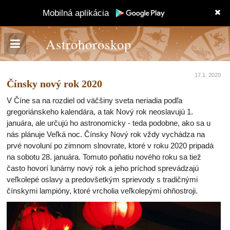
Mobilná aplikácia
Astrohoroskop
17.1. 2020
Čínsky nový rok 2020
V Číne sa na rozdiel od väčšiny sveta neriadia podľa
gregoriánskeho kalendára, a tak Nový rok neoslavujú 1.
januára, ale určujú ho astronomicky - teda podobne, ako sa u
nás plánuje Veľká noc. Čínsky Nový rok vždy vychádza na
prvé novoluní po zimnom slnovrate, ktoré v roku 2020 pripadá
na sobotu 28. januára. Tomuto poňatiu nového roku sa tiež
často hovorí lunárny nový rok a jeho príchod sprevádzajú
veľkolepé oslavy a predovšetkým sprievody s tradičnými
čínskymi lampióny, ktoré vrcholia veľkolepými ohňostroji.