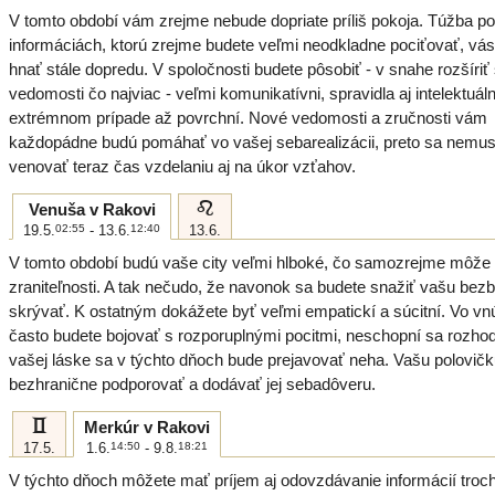
V tomto období vám zrejme nebude dopriate príliš pokoja. Túžba p
informáciách, ktorú zrejme budete veľmi neodkladne pociťovať, vá
hnať stále dopredu. V spoločnosti budete pôsobiť - v snahe rozšíriť 
vedomosti čo najviac - veľmi komunikatívni, spravidla aj intelektuáln
extrémnom prípade až povrchní. Nové vedomosti a zručnosti vám
každopádne budú pomáhať vo vašej sebarealizácii, preto sa nemus
venovať teraz čas vzdelaniu aj na úkor vzťahov.
e
Venuša v Rakovi
19.5.
02:55
- 13.6.
12:40
13.6.
V tomto období budú vaše city veľmi hlboké, čo samozrejme môže 
zraniteľnosti. A tak nečudo, že navonok sa budete snažiť vašu bez
skrývať. K ostatným dokážete byť veľmi empatickí a súcitní. Vo vnút
často budete bojovať s rozporuplnými pocitmi, neschopní sa rozho
vašej láske sa v týchto dňoch bude prejavovať neha. Vašu polovič
bezhranične podporovať a dodávať jej sebadôveru.
c
Merkúr v Rakovi
17.5.
1.6.
14:50
- 9.8.
18:21
V týchto dňoch môžete mať príjem aj odovzdávanie informácií troc