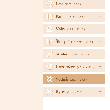
e
+
Lev
(23.7. - 22.8.)
f
+
Panna
(23.8. - 22.9.)
g
+
Váhy
(23.9. - 23.10.)
h
+
Škorpión
(24.10. - 22.11.)
i
+
Strelec
(23.11. - 21.12.)
j
+
Kozorožec
(22.12. - 20.1.)
k
+
Vodnár
(21.1. - 20.2.)
l
+
Ryby
(21.2. - 20.3.)