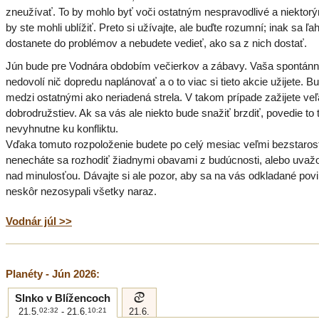
zneužívať. To by mohlo byť voči ostatným nespravodlivé a niekto
by ste mohli ublížiť. Preto si užívajte, ale buďte rozumní; inak sa ľa
dostanete do problémov a nebudete vedieť, ako sa z nich dostať.
Jún bude pre Vodnára obdobím večierkov a zábavy. Vaša spontán
nedovolí nič dopredu naplánovať a o to viac si tieto akcie užijete. B
medzi ostatnými ako neriadená strela. V takom prípade zažijete veľ
dobrodružstiev. Ak sa vás ale niekto bude snažiť brzdiť, povedie to
nevyhnutne ku konfliktu.
Vďaka tomuto rozpoloženie budete po celý mesiac veľmi bezstarost
nenecháte sa rozhodiť žiadnymi obavami z budúcnosti, alebo uva
nad minulosťou. Dávajte si ale pozor, aby sa na vás odkladané povi
neskôr nezosypali všetky naraz.
Vodnár júl >>
Planéty - Jún 2026:
d
Slnko v Blížencoch
21.5.
02:32
- 21.6.
10:21
21.6.