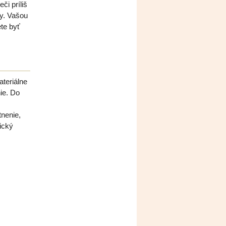
či príliš
y. Vašou
te byť
ateriálne
ie. Do
tnenie,
ický