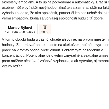
skreslený emóciami. A to úplne podvedome a automaticky. Brať si re
osobne môže byť skôr nevýhodou. Snažte sa zamerať skôr na fakt
výhodou bude to, že ako spoločník, partner či len poslucháč dokáže
veľmi empatický. Ľudia sa vo vašej spoločnosti budú cítiť dobre.
c
Mars v Býkovi
19.5.
00:11
- 28.6.
21:13
28.6.
V tomto období budú u vás, či chcete alebo nie, na prvom mieste m
hodnoty. Zameriavať sa tak budete na akékoľvek možné privyroben
práce sa v tomto období viete vrhnúť s ohromným nasadením a
koncentráciou. Potenciálne ide o veľmi zmyselné a sexuálne umies
preto môžete očakávať vášnivé vzplanutia, a ak vytrváte, aj romant
vitálny vzťah.