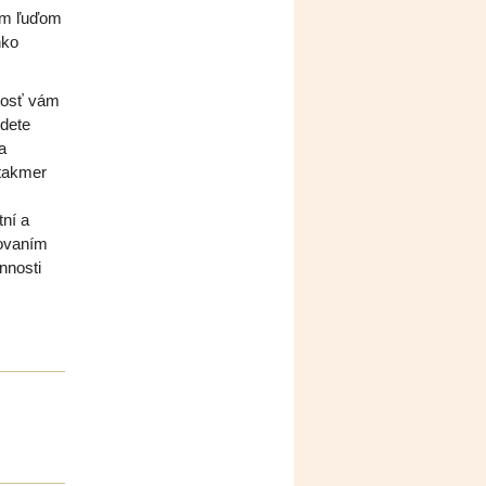
rým ľuďom
hko
nosť vám
udete
a
 takmer
ní a
žovaním
nnosti