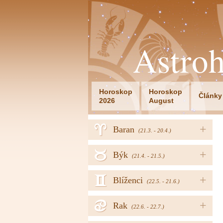
Astro
Horoskop
Horoskop
Články
2026
August
a
+
Baran
(21.3. - 20.4.)
b
+
Býk
(21.4. - 21.5.)
c
+
Blíženci
(22.5. - 21.6.)
d
+
Rak
(22.6. - 22.7.)