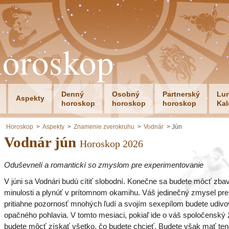
horoskop
Denný
Osobný
Partnerský
Lu
Aspekty
horoskop
horoskop
horoskop
Kal
Horoskop
Aspekty
Znamenie zverokruhu
Vodnár
Jún
Vodnár jún
Horoskop 2026
Oduševnelí a romantickí so zmyslom pre experimentovanie
V júni sa Vodnári budú cítiť slobodní. Konečne sa budete môcť zbav
minulosti a plynúť v prítomnom okamihu. Váš jedinečný zmysel pr
pritiahne pozornosť mnohých ľudí a svojím sexepílom budete udivo
opačného pohlavia. V tomto mesiaci, pokiaľ ide o váš spoločenský ž
budete môcť získať všetko, čo budete chcieť. Budete však mať ten