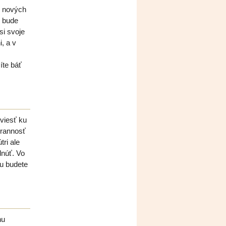
o nových
s bude
si svoje
i, a v
íte báť
viesť ku
brannosť
ri ale
dnúť. Vo
ku budete
hu