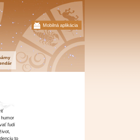
Mobilná aplikácia
nárny
endár
iť
e humor
vať ľudí
ivot,
denciu to