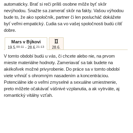
automaticky. Brať si reči príliš osobne môže byť skôr
nevýhodou. Snažte sa zamerať skôr na fakty. Vašou výhodou
bude to, že ako spoločník, partner či len poslucháč dokážete
byť veľmi empatický. Ľudia sa vo vašej spoločnosti budú cítiť
dobre.
c
Mars v Býkovi
19.5.
00:11
- 28.6.
21:13
28.6.
V tomto období budú u vás, či chcete alebo nie, na prvom
mieste materiálne hodnoty. Zameriavať sa tak budete na
akékoľvek možné privyrobenie. Do práce sa v tomto období
viete vrhnúť s ohromným nasadením a koncentráciou.
Potenciálne ide o veľmi zmyselné a sexuálne umiestnenie,
preto môžete očakávať vášnivé vzplanutia, a ak vytrváte, aj
romantický vitálny vzťah.