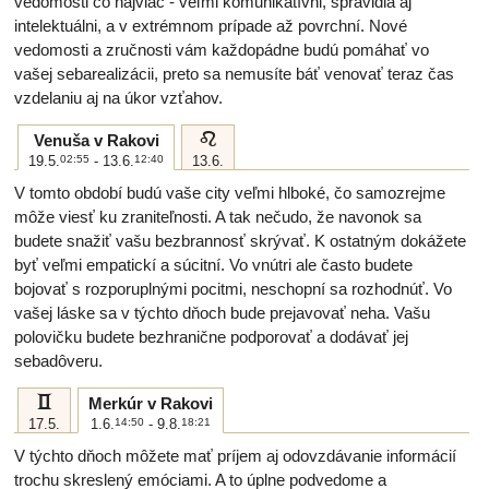
vedomosti čo najviac - veľmi komunikatívni, spravidla aj
intelektuálni, a v extrémnom prípade až povrchní. Nové
vedomosti a zručnosti vám každopádne budú pomáhať vo
vašej sebarealizácii, preto sa nemusíte báť venovať teraz čas
vzdelaniu aj na úkor vzťahov.
e
Venuša v Rakovi
19.5.
02:55
- 13.6.
12:40
13.6.
V tomto období budú vaše city veľmi hlboké, čo samozrejme
môže viesť ku zraniteľnosti. A tak nečudo, že navonok sa
budete snažiť vašu bezbrannosť skrývať. K ostatným dokážete
byť veľmi empatickí a súcitní. Vo vnútri ale často budete
bojovať s rozporuplnými pocitmi, neschopní sa rozhodnúť. Vo
vašej láske sa v týchto dňoch bude prejavovať neha. Vašu
polovičku budete bezhranične podporovať a dodávať jej
sebadôveru.
c
Merkúr v Rakovi
17.5.
1.6.
14:50
- 9.8.
18:21
V týchto dňoch môžete mať príjem aj odovzdávanie informácií
trochu skreslený emóciami. A to úplne podvedome a