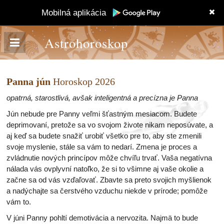
Mobilná aplikácia
Astrohoroskop
Panna jún
Horoskop 2026
opatrná, starostlivá, avšak inteligentná a precízna je Panna
Jún nebude pre Panny veľmi šťastným mesiacom. Budete
deprimovaní, pretože sa vo svojom živote nikam neposúvate, a
aj keď sa budete snažiť urobiť všetko pre to, aby ste zmenili
svoje myslenie, stále sa vám to nedarí. Zmena je proces a
zvládnutie nových princípov môže chvíľu trvať. Vaša negatívna
nálada vás ovplyvní natoľko, že si to všimne aj vaše okolie a
začne sa od vás vzďaľovať. Zbavte sa preto svojich myšlienok
a nadýchajte sa čerstvého vzduchu niekde v prírode; pomôže
vám to.
V júni Panny pohltí demotivácia a nervozita. Najmä to bude