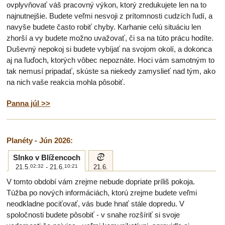
ovplyvňovať váš pracovný výkon, ktorý zredukujete len na to
najnutnejšie. Budete veľmi nesvoji z prítomnosti cudzích ľudí, a
navyše budete často robiť chyby. Karhanie celú situáciu len
zhorší a vy budete možno uvažovať, či sa na túto prácu hodíte.
Duševný nepokoj si budete vybíjať na svojom okolí, a dokonca
aj na ľuďoch, ktorých vôbec nepoznáte. Hoci vám samotným to
tak nemusí pripadať, skúste sa niekedy zamyslieť nad tým, ako
na nich vaše reakcia mohla pôsobiť.
Panna júl >>
Planéty - Jún 2026:
d
Slnko v Blížencoch
21.5.
02:32
- 21.6.
10:21
21.6.
V tomto období vám zrejme nebude dopriate príliš pokoja.
Túžba po nových informáciách, ktorú zrejme budete veľmi
neodkladne pociťovať, vás bude hnať stále dopredu. V
spoločnosti budete pôsobiť - v snahe rozšíriť si svoje