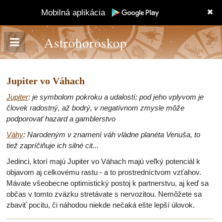
Mobilná aplikácia
Astrohoroskop
Jupiter vo Váhach
Jupiter
: je symbolom pokroku a udalostí; pod jeho vplyvom je
človek radostný, až bodrý, v negatívnom zmysle môže
podporovať hazard a gamblerstvo
Váhy
: Narodeným v znamení váh vládne planéta Venuša, to
tiež zapríčiňuje ich silné cit...
Jedinci, ktorí majú Jupiter vo Váhach majú veľký potenciál k
objavom aj celkovému rastu - a to prostredníctvom vzťahov.
Mávate všeobecne optimistický postoj k partnerstvu, aj keď sa
občas v tomto zväzku stretávate s nervozitou. Nemôžete sa
zbaviť pocitu, či náhodou niekde nečaká ešte lepší úlovok.