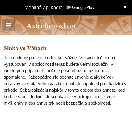
Mobilná aplikácia
Astrohoroskop
Slnko vo Váhach
Toto obdobie pre vás bude skôr vážne. Vo svojich činoch i
vystupovaní v spoločnosti teraz budete veľmi rozvážni, v
niektorých prípadoch môžete pôsobiť až nerozhodne a
spomalene. Každopádne ale oceníte umenie a akýkoľvek
duševný zážitok. Veľmi vás tiež obohatí napríklad prechádzka v
prírode. Sebarealizáciu najskôr v tomto období dosiahnete, keď
budete sami. Jedine tak si dokážete v pokoji utriediť svoje
myšlienky a dosiahnuť tak pocit bezpečia a spokojnosti.