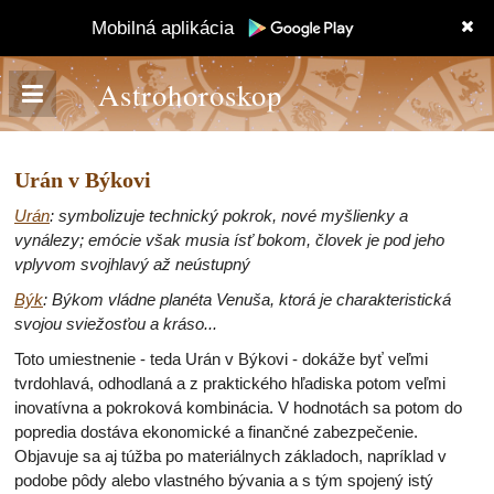
Mobilná aplikácia
Astrohoroskop
Urán v Býkovi
Urán
: symbolizuje technický pokrok, nové myšlienky a
vynálezy; emócie však musia ísť bokom, človek je pod jeho
vplyvom svojhlavý až neústupný
Býk
: Býkom vládne planéta Venuša, ktorá je charakteristická
svojou sviežosťou a kráso...
Toto umiestnenie - teda Urán v Býkovi - dokáže byť veľmi
tvrdohlavá, odhodlaná a z praktického hľadiska potom veľmi
inovatívna a pokroková kombinácia. V hodnotách sa potom do
popredia dostáva ekonomické a finančné zabezpečenie.
Objavuje sa aj túžba po materiálnych základoch, napríklad v
podobe pôdy alebo vlastného bývania a s tým spojený istý