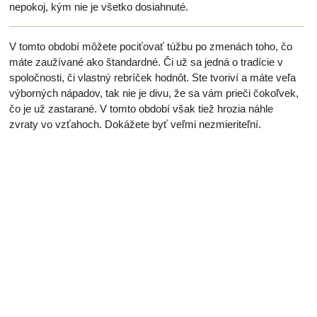
nepokoj, kým nie je všetko dosiahnuté.
V tomto období môžete pociťovať túžbu po zmenách toho, čo
máte zaužívané ako štandardné. Či už sa jedná o tradície v
spoločnosti, či vlastný rebríček hodnôt. Ste tvoriví a máte veľa
výborných nápadov, tak nie je divu, že sa vám prieči čokoľvek,
čo je už zastarané. V tomto období však tiež hrozia náhle
zvraty vo vzťahoch. Dokážete byť veľmi nezmieriteľní.