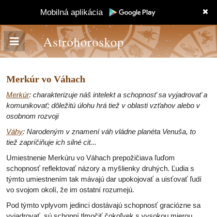
Mobilná aplikácia
Astrohoroskop
Merkúr vo Váhach
Merkúr
: charakterizuje náš intelekt a schopnosť sa vyjadrovať a
komunikovať; dôležitú úlohu hrá tiež v oblasti vzťahov alebo v
osobnom rozvoji
Váhy
: Narodeným v znamení váh vládne planéta Venuša, to
tiež zapríčiňuje ich silné cit...
Umiestnenie Merkúru vo Váhach prepožičiava ľuďom
schopnosť reflektovať názory a myšlienky druhých. Ľudia s
týmto umiestnením tak mávajú dar upokojovať a uisťovať ľudí
vo svojom okolí, že im ostatní rozumejú.
Pod týmto vplyvom jedinci dostávajú schopnosť graciózne sa
vyjadrovať, sú schopní tlmočiť čokoľvek s vysokou mierou