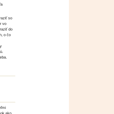
ľa
raziť so
r vo
raziť do
h, o čo
vy
ú.
seba.
eľmi
onok ako