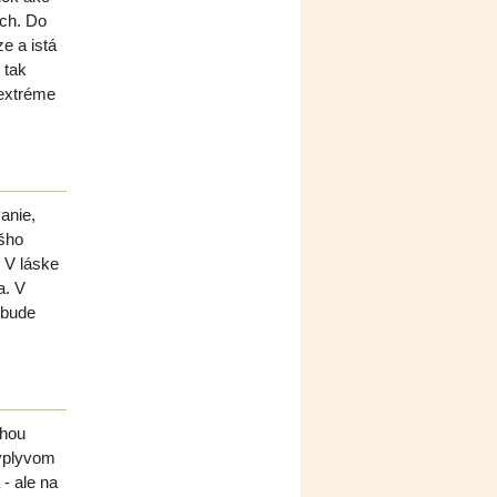
och. Do
e a istá
 tak
 extréme
anie,
ášho
 V láske
a. V
 bude
ahou
 vplyvom
- ale na