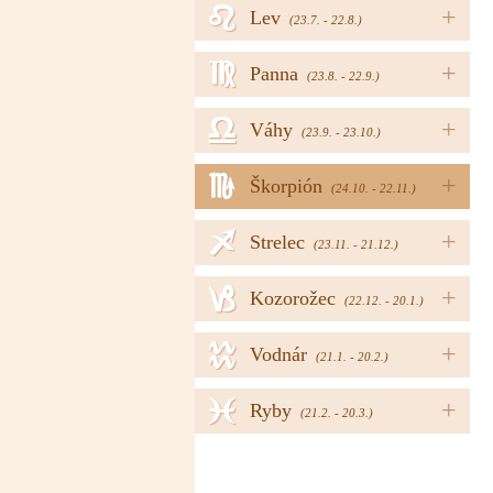
e
+
Lev
(23.7. - 22.8.)
f
+
Panna
(23.8. - 22.9.)
g
+
Váhy
(23.9. - 23.10.)
h
+
Škorpión
(24.10. - 22.11.)
i
+
Strelec
(23.11. - 21.12.)
j
+
Kozorožec
(22.12. - 20.1.)
k
+
Vodnár
(21.1. - 20.2.)
l
+
Ryby
(21.2. - 20.3.)