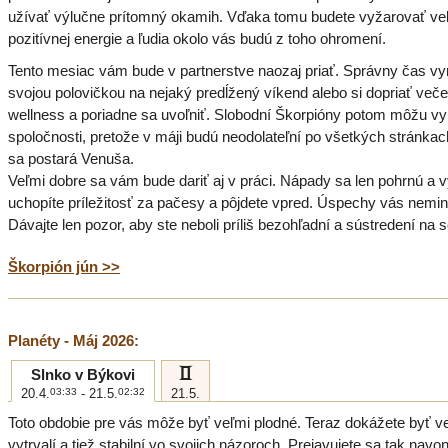
užívať výlučne prítomný okamih. Vďaka tomu budete vyžarovať ve
pozitívnej energie a ľudia okolo vás budú z toho ohromení.
Tento mesiac vám bude v partnerstve naozaj priať. Správny čas vy
svojou polovičkou na nejaký predĺžený víkend alebo si dopriať veče
wellness a poriadne sa uvoľniť. Slobodní Škorpióny potom môžu vy
spoločnosti, pretože v máji budú neodolateľní po všetkých stránkac
sa postará Venuša.
Veľmi dobre sa vám bude dariť aj v práci. Nápady sa len pohrnú a 
uchopíte príležitosť za pačesy a pôjdete vpred. Úspechy vás nemin
Dávajte len pozor, aby ste neboli príliš bezohľadní a sústredení na 
Škorpión jún >>
Planéty - Máj 2026:
c
Slnko v Býkovi
20.4.
03:33
- 21.5.
02:32
21.5.
Toto obdobie pre vás môže byť veľmi plodné. Teraz dokážete byť v
vytrvalí a tiež stabilní vo svojich názoroch. Prejavujete sa tak nav