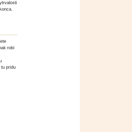
trvalosti
 konca.
ete
nak robí
u
 tu prídu