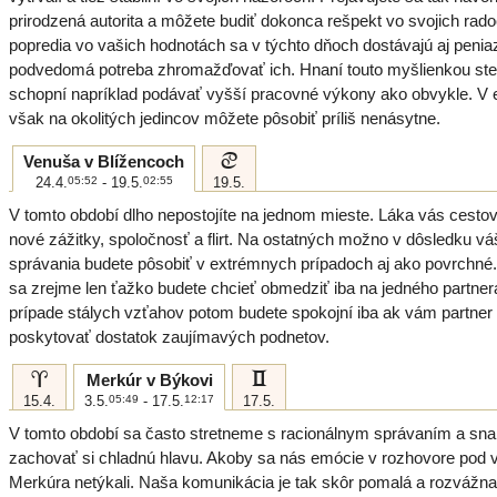
prirodzená autorita a môžete budiť dokonca rešpekt vo svojich rad
popredia vo vašich hodnotách sa v týchto dňoch dostávajú aj peniaz
podvedomá potreba zhromažďovať ich. Hnaní touto myšlienkou ste
schopní napríklad podávať vyšší pracovné výkony ako obvykle. V
však na okolitých jedincov môžete pôsobiť príliš nenásytne.
d
Venuša v Blížencoch
24.4.
05:52
- 19.5.
02:55
19.5.
V tomto období dlho nepostojíte na jednom mieste. Láka vás cestov
nové zážitky, spoločnosť a flirt. Na ostatných možno v dôsledku v
správania budete pôsobiť v extrémnych prípadoch aj ako povrchné.
sa zrejme len ťažko budete chcieť obmedziť iba na jedného partner
prípade stálych vzťahov potom budete spokojní iba ak vám partner
poskytovať dostatok zaujímavých podnetov.
a
c
Merkúr v Býkovi
15.4.
3.5.
05:49
- 17.5.
12:17
17.5.
V tomto období sa často stretneme s racionálnym správaním a sn
zachovať si chladnú hlavu. Akoby sa nás emócie v rozhovore pod
Merkúra netýkali. Naša komunikácia je tak skôr pomalá a rozvážna 