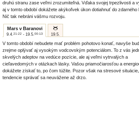
druhú stranu zase veľmi zrozumiteľná. Vďaka svojej trpezlivosti a vy
aj v tomto období dokážete akýkoľvek úkon dotiahnuť do zdarného
Nič tak nebráni vášmu rozvoju.
b
Mars v Baranovi
9.4.
21:22
- 19.5.
00:13
19.5.
V tomto období nebudete mať problém pohotovo konať, navyše bud
zrejme oplývať aj vysokým vodcovským potenciálom. To z vás jed
skvelých adeptov na vedúce pozície, ale aj veľmi vytrvalých a
cieľavedomých v otázkach lásky. Vašou priamočiarosťou a energio
dokážete získať to, po čom túžite. Pozor však na stresové situácie,
tendencie správať sa neuvážene až drzo.