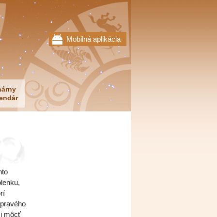
Mobilná aplikácia
nárny
endár
nto
olenku,
rí
 pravého
si môcť