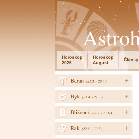
Astro
Horoskop
Horoskop
Články
2026
August
a
+
Baran
(21.3. - 20.4.)
b
+
Býk
(21.4. - 21.5.)
c
+
Blíženci
(22.5. - 21.6.)
d
+
Rak
(22.6. - 22.7.)