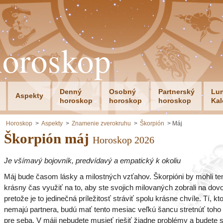
horoskop
Denný
Osobný
Partnerský
Lu
Aspekty
horoskop
horoskop
horoskop
Kal
Horoskop
Aspekty
Znamenie zverokruhu
Škorpión
Máj
Škorpión máj
Horoskop 2026
Je všímavý bojovník, predvídavý a empatický k okoliu
Máj bude časom lásky a milostných vzťahov. Škorpióni by mohli te
krásny čas využiť na to, aby ste svojich milovaných zobrali na dov
pretože je to jedinečná príležitosť stráviť spolu krásne chvíle. Tí, kto
nemajú partnera, budú mať tento mesiac veľkú šancu stretnúť toho
pre seba. V máji nebudete musieť riešiť žiadne problémy a budete 