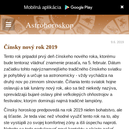
Mobilná aplikácia
Astrohoroskop
9.6. 2019
Čínsky nový rok 2019
Tento rok pripadol prvý deň čínskeho nového roka, ktorému
bude tentoraz vládnuť znamenie prasaťa, na 5. február. Dátum
začiatku tohto najvýznamnejšieho tradičného čínskeho sviatku
je pohyblivý a určuje sa astronomicky - vždy vychádza na
druhý nov po zimnom slnovrate. Číňania tento sviatok hojne
oslavujú a tak lunárny nový rok, ako sa tiež niekedy nazýva,
sprevádzajú bujaré oslavy plné veľkolepých ohňostrojov a
festivalov, ktorým dominujú najmä tradičné lampióny.
Čínsky horoskop predpovedá na rok 2019 nielen bohatstvo, ale
aj šťastie. Je teda viac než vhodné využiť tento rok na to, aby
ste vystúpili zo svojej komfortnej zóny a išli úspechu naproti.
Nebojte sa teda nadväzovať nové kontakty a skúste začať