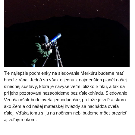
Tie najlepšie podmienky na sledovanie Merkúru budeme mať
hneď z rána. Jedná sa však o jednu z najmenších planét našej
slnečnej sústavy, ktorá je navyše veľmi blízko Slnku, a tak sa
pri jeho pozorovaní nezaobídeme bez ďalekohľadu. Sledovanie
Venuša však bude oveľa jednoduchšie, pretože je veľká skoro
ako Zem a od našej materskej hviezdy sa nachádza oveľa
ďalej. Vďaka tomu si ju na nočnom nebi budeme môcť prezrieť
aj voľným okom.