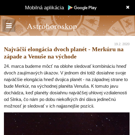
Mobilná aplikácia
Astrohoroskop
19.2. 2020
Najväčší elongácia dvoch planét - Merkúru na
západe a Venuše na východe
24. marca budeme môcť na oblohe sledovať kombináciu hneď
dvoch zaujímavých úkazov. V jednom dni totiž dosiahne svoje
najväčšie elongácia hneď dvojica planét - na západnej strane to
bude Merkúr, na východnej planéta Venuša. K tomuto javu
dochádza, keď planéty dosiahnu najväčšej uhlovej vzdialenosti
od Slnka, čo nám po dobu niekoľkých dní dáva jedinečnú
možnosť je sledovať v ich najjasnejšie pozícii.