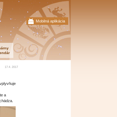
Mobilná aplikácia
nárny
endár
17.4. 2017
vplyvňuje
te a
achádza.