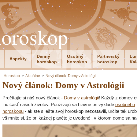
horoskop
Denný
Osobný
Partnerský
Lu
Aspekty
horoskop
horoskop
horoskop
Kal
Horoskop
Aktuálne
Nový článok: Domy v Astrológii
Nový článok: Domy v Astrológii
Prečítajte si náš nový článok -
Domy v astrológii
! Každý z domov o
inú časť našich životov. Používajú sa hlavne pri výklade
osobného
horoskopu
- ak ste si ešte svoj horoskop nezostavili, určite tak urob
všimnite si, že pri každej planéte je uvedené , v ktorom dome sa n