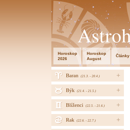
Astro
Horoskop
Horoskop
Články
2026
August
a
+
Baran
(21.3. - 20.4.)
b
+
Býk
(21.4. - 21.5.)
c
+
Blíženci
(22.5. - 21.6.)
d
+
Rak
(22.6. - 22.7.)