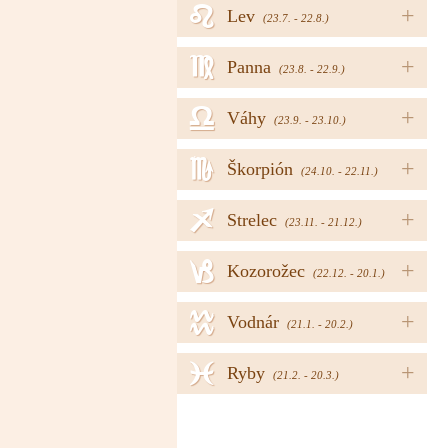
e
+
Lev
(23.7. - 22.8.)
f
+
Panna
(23.8. - 22.9.)
g
+
Váhy
(23.9. - 23.10.)
h
+
Škorpión
(24.10. - 22.11.)
i
+
Strelec
(23.11. - 21.12.)
j
+
Kozorožec
(22.12. - 20.1.)
k
+
Vodnár
(21.1. - 20.2.)
l
+
Ryby
(21.2. - 20.3.)