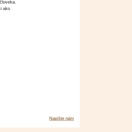
človeka.
ší ako
Napíšte nám