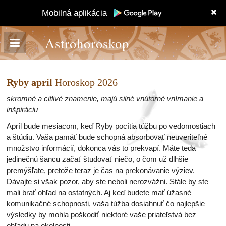
Mobilná aplikácia
Astrohoroskop
Ryby apríl
Horoskop 2026
skromné a citlivé znamenie, majú silné vnútorné vnímanie a
inšpiráciu
Apríl bude mesiacom, keď Ryby pocítia túžbu po vedomostiach
a štúdiu. Vaša pamäť bude schopná absorbovať neuveriteľné
množstvo informácií, dokonca vás to prekvapí. Máte teda
jedinečnú šancu začať študovať niečo, o čom už dlhšie
premýšľate, pretože teraz je čas na prekonávanie výziev.
Dávajte si však pozor, aby ste neboli nerozvážni. Stále by ste
mali brať ohľad na ostatných. Aj keď budete mať úžasné
komunikačné schopnosti, vaša túžba dosiahnuť čo najlepšie
výsledky by mohla poškodiť niektoré vaše priateľstvá bez
ohľadu na okolnosti.