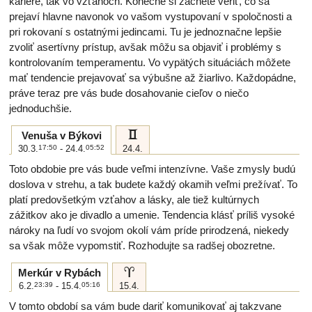
kariére, tak vo vzťahoch. Konečne si začnete veriť, čo sa
prejaví hlavne navonok vo vašom vystupovaní v spoločnosti a
pri rokovaní s ostatnými jedincami. Tu je jednoznačne lepšie
zvoliť asertívny prístup, avšak môžu sa objaviť i problémy s
kontrolovaním temperamentu. Vo vypätých situáciách môžete
mať tendencie prejavovať sa výbušne až žiarlivo. Každopádne,
práve teraz pre vás bude dosahovanie cieľov o niečo
jednoduchšie.
c
Venuša v Býkovi
30.3.
17:50
- 24.4.
05:52
24.4.
Toto obdobie pre vás bude veľmi intenzívne. Vaše zmysly budú
doslova v strehu, a tak budete každý okamih veľmi prežívať. To
platí predovšetkým vzťahov a lásky, ale tiež kultúrnych
zážitkov ako je divadlo a umenie. Tendencia klásť príliš vysoké
nároky na ľudí vo svojom okolí vám príde prirodzená, niekedy
sa však môže vypomstiť. Rozhodujte sa radšej obozretne.
a
Merkúr v Rybách
6.2.
23:39
- 15.4.
05:16
15.4.
V tomto období sa vám bude dariť komunikovať aj takzvane