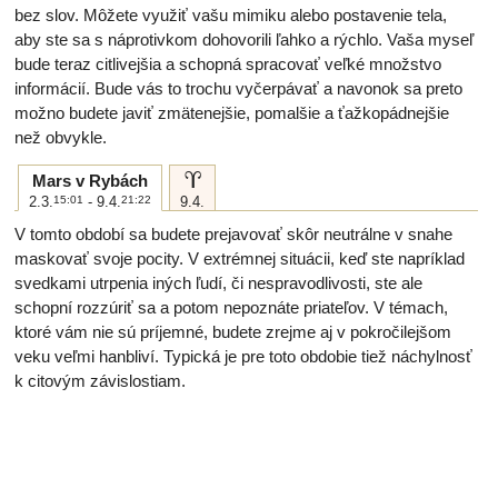
bez slov. Môžete využiť vašu mimiku alebo postavenie tela,
aby ste sa s náprotivkom dohovorili ľahko a rýchlo. Vaša myseľ
bude teraz citlivejšia a schopná spracovať veľké množstvo
informácií. Bude vás to trochu vyčerpávať a navonok sa preto
možno budete javiť zmätenejšie, pomalšie a ťažkopádnejšie
než obvykle.
a
Mars v Rybách
2.3.
15:01
- 9.4.
21:22
9.4.
V tomto období sa budete prejavovať skôr neutrálne v snahe
maskovať svoje pocity. V extrémnej situácii, keď ste napríklad
svedkami utrpenia iných ľudí, či nespravodlivosti, ste ale
schopní rozzúriť sa a potom nepoznáte priateľov. V témach,
ktoré vám nie sú príjemné, budete zrejme aj v pokročilejšom
veku veľmi hanbliví. Typická je pre toto obdobie tiež náchylnosť
k citovým závislostiam.