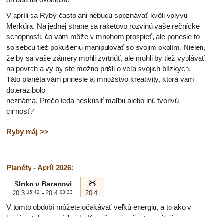
V apríli sa Ryby často ani nebudú spoznávať kvôli vplyvu
Merkúra. Na jednej strane sa raketovo rozvinú vaše rečnícke
schopnosti, čo vám môže v mnohom prospieť, ale ponesie to
so sebou tiež pokušeniu manipulovať so svojim okolím. Nielen,
že by sa vaše zámery mohli zvrtnúť, ale mohli by tiež vyplávať
na povrch a vy by ste možno prišli o veľa svojich blízkych.
Táto planéta vám prinesie aj množstvo kreativity, ktorá vám
doteraz bolo
neznáma. Prečo teda neskúsiť maľbu alebo inú tvorivú
činnosť?
Ryby máj >>
Planéty - Apríl 2026:
b
Slnko v Baranovi
20.3.
15:42
- 20.4.
03:33
20.4.
V tomto období môžete očakávať veľkú energiu, a to ako v