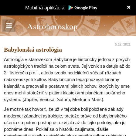
Mobilná aplikácia
Astrohoroskop
5.12. 2021
Babylonská astrológia
Astrológia v starovekom Babylone je historicky jednou z prvých
astrologických tradícií na celom svete. Jej vznik sa datuje až do
2. Tisícročia p.n.l., a teda tvorila nedeliteľnú súčasť rôznych
náboženských kultov. Babylončania teda používali lunárny
kalendár a pracovali s postavami piatich bohov, ktorých by sme
dnes mohli stotožniť s piatimi klasickými planétami solárneho
systému (Jupiter, Venuša, Saturn, Merkúr a Mars).
Je možné tak hovoriť, že už v tej dobe boli položené základy
modernej západnej astrológie, pretože práve od babylonského
učenia sa potom postupne rozvíjala až do tejto podoby, ako ju
poznáme dnes. Pokiaľ sa o históriu zaujímate, ďalšie
podrobnosti o vzniku astrológie ako vedného odboru nájdete v