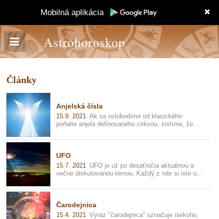
Mobilná aplikácia
Astrohoroskop
Články
Anjelská čísla
15.9. 2021
Ak sa oslobodíme od klasického
poňatie anjela definovaného cirkvou, zistíme, že
slovo "anjel" pochádza z hebrejčiny a...
UFO
15.7. 2021
UFO je už po desaťročia aktuálnou a
večne diskutovanou témou. Každý z nás si iste už
položil otázku, či sme vo vesmír...
Čarodejnica
15.4. 2021
Výraz "čarodejnica" označuje niekoho,