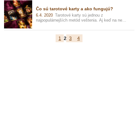
Čo sú tarotové karty a ako fungujú?
6.4. 2020
Tarotové karty sú jednou z
najpopulárnejších metód veštenia. Aj keď na ne
niekto nedá dopustiť, pretože sú pre nich c...
1
2
3
4