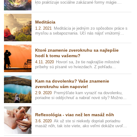
kto praktizuje sociálne zakázané formy mágie.
Čarodejníctvo ako také nemá žiadn...
Meditácia
1.2. 2021
Meditácia je jedným zo spôsobov práce s
mysľou a sebapoznania. Učí nás nájsť vnútorný
pokoj a harmóniu, je veľmi účin...
Ktoré znamenie zverokruhu sa najlepšie
hodí k tomu vašemu?
4.11. 2020
Hovorí sa, že tie najkrajšie milostné
príbehy sú písané vo hviezdach. Z pohľadu
astrológie na tom rozhodne bude niečo...
Kam na dovolenku? Vaše znamenie
zverokruhu vám napovie!
2.9. 2020
Premýšľate kam vyraziť na dovolenku,
poriadne si oddýchnuť a nabrať nové sily? Možno,
že máte veľa nápadov, ale stále...
Reflexológia - viac než len masáž nôh
3.6. 2020
Ak už ste si niekedy dopriali poriadnu
masáž nôh, tak iste viete, ako veľmi dokáže uvoľniť
vaše telo a myseľ. Hlavný ...