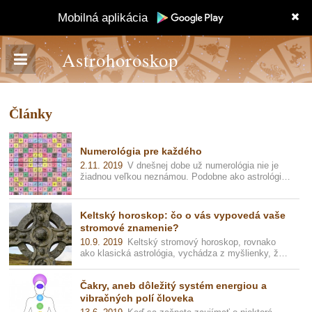
Mobilná aplikácia
Astrohoroskop
Články
Numerológia pre každého
2.11. 2019
V dnešnej dobe už numerológia nie je
žiadnou veľkou neznámou. Podobne ako astrológia
toho o nás veľa vypovie na zákla...
Keltský horoskop: čo o vás vypovedá vaše
stromové znamenie?
10.9. 2019
Keltský stromový horoskop, rovnako
ako klasická astrológia, vychádza z myšlienky, že
dátum a čas nášho narodenia urči...
Čakry, aneb dôležitý systém energiou a
vibračných polí človeka