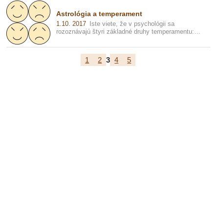
Astrológia a temperament
1.10. 2017
Iste viete, že v psychológii sa
rozoznávajú štyri základné druhy temperamentu:
cholerik, sangvinik, flegmatik a melan...
1
2
3
4
5