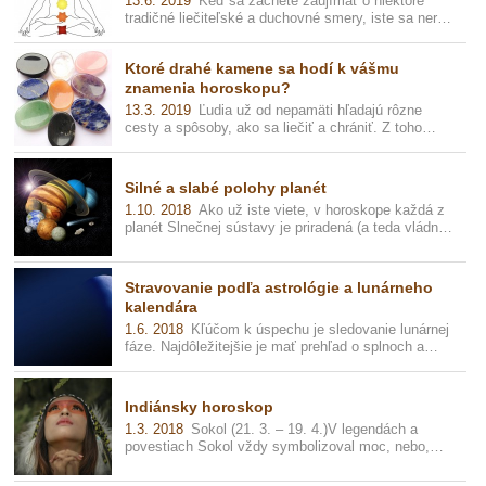
13.6. 2019
Keď sa začnete zaujímať o niektoré
tradičné liečiteľské a duchovné smery, iste sa neraz
stretnete s pojmom čakra. Tot...
Ktoré drahé kamene sa hodí k vášmu
znamenia horoskopu?
13.3. 2019
Ľudia už od nepamäti hľadajú rôzne
cesty a spôsoby, ako sa liečiť a chrániť. Z toho
dôvodu sa už pred stovkami rokov ...
Silné a slabé polohy planét
1.10. 2018
Ako už iste viete, v horoskope každá z
planét Slnečnej sústavy je priradená (a teda vládne)
určitému znameniu vo zver...
Stravovanie podľa astrológie a lunárneho
kalendára
1.6. 2018
Kľúčom k úspechu je sledovanie lunárnej
fáze. Najdôležitejšie je mať prehľad o splnoch a
novoch, z čoho je možné jedn...
Indiánsky horoskop
1.3. 2018
Sokol (21. 3. – 19. 4.)V legendách a
povestiach Sokol vždy symbolizoval moc, nebo,
dôstojnosť a ušľachtilosť.Ľudia na...