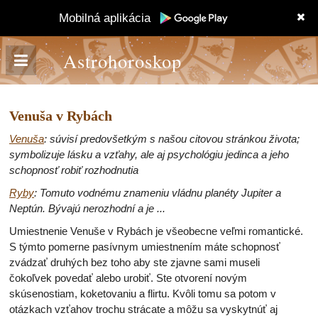
Mobilná aplikácia
Astrohoroskop
Venuša v Rybách
Venuša
: súvisí predovšetkým s našou citovou stránkou života;
symbolizuje lásku a vzťahy, ale aj psychológiu jedinca a jeho
schopnosť robiť rozhodnutia
Ryby
: Tomuto vodnému znameniu vládnu planéty Jupiter a
Neptún. Bývajú nerozhodní a je ...
Umiestnenie Venuše v Rybách je všeobecne veľmi romantické.
S týmto pomerne pasívnym umiestnením máte schopnosť
zvádzať druhých bez toho aby ste zjavne sami museli
čokoľvek povedať alebo urobiť. Ste otvorení novým
skúsenostiam, koketovaniu a flirtu. Kvôli tomu sa potom v
otázkach vzťahov trochu strácate a môžu sa vyskytnúť aj