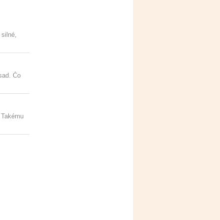
silné,
sad. Čo
a. Takému