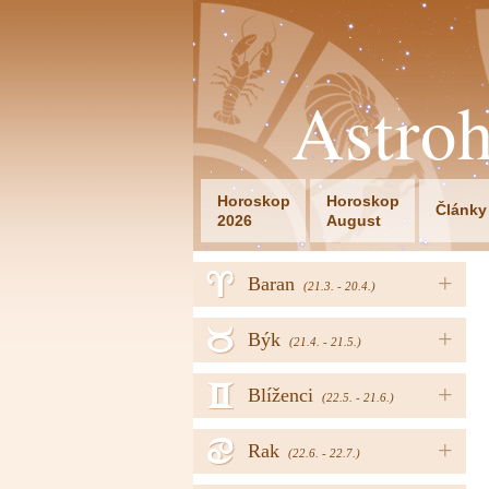
Astro
Horoskop
Horoskop
Články
2026
August
a
+
Baran
(21.3. - 20.4.)
b
+
Býk
(21.4. - 21.5.)
c
+
Blíženci
(22.5. - 21.6.)
d
+
Rak
(22.6. - 22.7.)