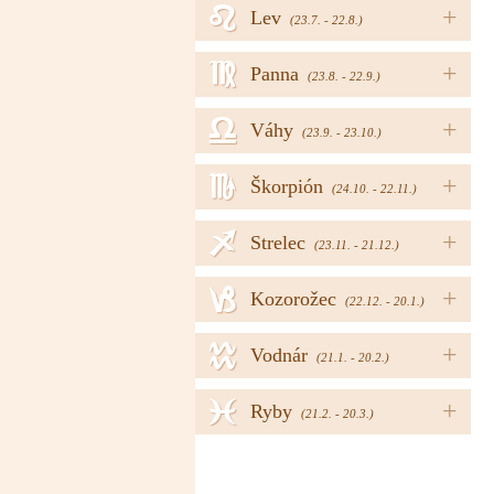
e
+
Lev
(23.7. - 22.8.)
f
+
Panna
(23.8. - 22.9.)
g
+
Váhy
(23.9. - 23.10.)
h
+
Škorpión
(24.10. - 22.11.)
i
+
Strelec
(23.11. - 21.12.)
j
+
Kozorožec
(22.12. - 20.1.)
k
+
Vodnár
(21.1. - 20.2.)
l
+
Ryby
(21.2. - 20.3.)