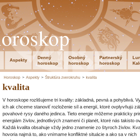
horoskop
Denný
Osobný
Partnerský
Lu
Aspekty
horoskop
horoskop
horoskop
Kal
Horoskop
Aspekty
Štruktúra zverokruhu
kvalita
kvalita
V horoskope rozlišujeme tri kvality: základná, pevná a pohyblivá. 
ich ak chceme stanoviť rozloženie síl a energií, ktoré ovplyvňujú z
povahové rysy daného jedinca. Tieto energie môžeme prakticky pri
energiám živlov, jednotlivých znamení či planét, ktoré nás takisto o
Každá kvalita obsahuje vždy jedno znamenie zo štyroch živlov. Kva
hovoria najmä to, ako vnímame konfliktné situácie a ako sa v nich