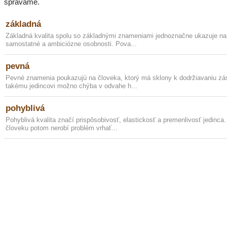
správame.
základná
Základná kvalita spolu so základnými znameniami jednoznačne ukazuje na 
samostatné a ambiciózne osobnosti. Pova...
pevná
Pevné znamenia poukazujú na človeka, ktorý má sklony k dodržiavaniu zá
takému jedincovi možno chýba v odvahe h...
pohyblivá
Pohyblivá kvalita značí prispôsobivosť, elastickosť a premenlivosť jedinc
človeku potom nerobí problém vrhať...