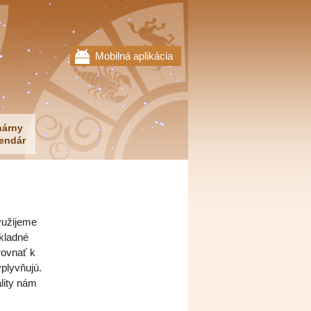
Mobilná aplikácia
nárny
endár
Využijeme
ákladné
rovnať k
vplyvňujú.
lity nám